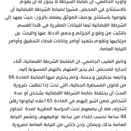
وأورد الجامعي، أن ضابط الشرطة لا يجوز له ان يقوم
بالاستنتاج في المحضر، مشيرا لضباط الشرطة القضائية أن
يقوموا باستنتاج بوصف الموثق يعلمه بالزور، حيث يعهد إلى
الشرطة القضائية تبعا للبيانات المقررة في هذا القسم
بالتثبت من وقوع الجرائم وجمع الادلة عنها والبحث عن
مرتكبيها وتقوم بتنفيذ أوامر وإنابات قضاء التحقيق وأوامر
النيابة العامة.
وتابع النقيب الجامعي، ان الضابط الشرطة القضائية، أثناء
إنجازه للمحضر، لم يخبر المتهم بالتهم المنسوبة إليه،
وتابعه بجنايتين وجنحة، ولم يحترم فيها الضابط المادة 66
من قانون المسطرة الجنائية، التي تحث إذا تطلبت ضرورة
البحث أن يحتفظ ضابط الشرطة القضائية بشخص أو عدة
أشخاص ممن أشير إليهم في المادة 65 أعلاه ليكونوا رهن
إشارته، فله أن يضعهم تحت الحراسة النظرية لمدة تتجاوز
48 ساعة تحسب ابتداء من ساعة توقيفهم، وتشعر النيابة
العامة بذلك ويمكن بإذن كتابي من النيابة العامة لضرورة