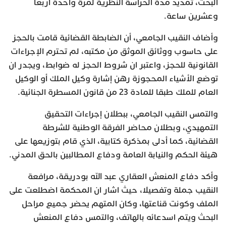
البحث، تمديد مدة الحراسة النظرية لمرة واحدة أربعا
وعشرين ساعة.
وأضاف النقيب الجامعي، أن الضابطة القضائية قامت بالحجز
على حاسوب ووثائق الموثق من مكتبه، لم تحترم الإجراءات
القانونية للحجز، واعتبر ان شروط الحجز له ضوابط، ويجدر ان
توضع الأشياء المحجوزة رهن إشارة وكيل الملك أو الوكيل
العام للملك طبقا للمادة 23 من قانون المسطرة الجنائية.
والتمس النقيب الجامعي، ببطلان إجراءات التحقيق
التمهيدي، وبطلان محاضر الفرقة الوطنية للشرطة
القضائية، كما أدلى بمذكرة كتابية، الذي قام بتوزيعها على
هيئة الحكم والنيابة العامة ودفاع المطالبين بالحق المدني.
وأكد دفاع المنعش العقاري عبد الله بودريقة، مرافعة
النقيب جملة وتفصيلا، حيث اشار ان المحكمة اضطلعت على
الملف وكونت قناعتها، وكان المتهم يحضر جميع مراحل
البحث ويتم اسدعائه بالهاتف، والتمس دفاع المنعش