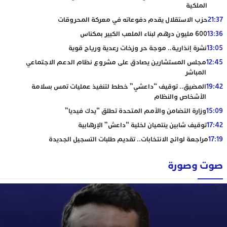
الملكية
21:37
حزب الاستقلال يقدم دفوعاته في معركة المحروقات
13:36
600 مليون درهم لبناء الملعب الكبير بمكناس
13:05
نشرة إنذارية.. موجة حر وزخات رعدية ورياح قوية
12:45
مجلس المستشارين يصادق على مشروع نظام الدعم الاجتماعي
المباشر
19:42
المضيق.. توقيف “داعشي” خطط لتنفيذ عمليات تمس بسلامة
الأشخاص والنظام
15:09
وزارة التضامن والأمم المتحدة تطلق “يدك فيديا”
17:42
توقيف شابين ينتميان لخلية “داعش” الإرهابية
17:19
مراجعة لوائح الانتخابات.. تقديم طلبات التسجيل الجديدة
صوت وصورة