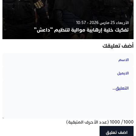
الأربعاء 25 مارس 2026 - 10:57
تفكيك خلية إرهابية موالية لتنظيم “داعش”
أضف تعليقك
1000
/
1000
(عدد الأحرف المتبقية)