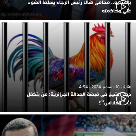
بالفيديو.. محامي هالا رئيس الرجاء يسلط الضوء
على محاكمته
الثلاثاء 10 ديسمبر 2024 - 4:54
ديك الشيخ في قبضة العدالة الجزائرية: من يتكفل
ب ” الفلالس”؟