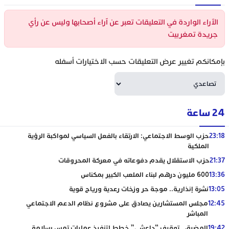
الآراء الواردة في التعليقات تعبر عن آراء أصحابها وليس عن رأي
جريدة تمغربيت
بإمكانكم تغيير عرض التعليقات حسب الاختيارات أسفله
24 ساعة
23:18
حزب الوسط الاجتماعي: الارتقاء بالفعل السياسي لمواكبة الرؤية
الملكية
21:37
حزب الاستقلال يقدم دفوعاته في معركة المحروقات
13:36
600 مليون درهم لبناء الملعب الكبير بمكناس
13:05
نشرة إنذارية.. موجة حر وزخات رعدية ورياح قوية
12:45
مجلس المستشارين يصادق على مشروع نظام الدعم الاجتماعي
المباشر
19:42
المضيق.. توقيف “داعشي” خطط لتنفيذ عمليات تمس بسلامة