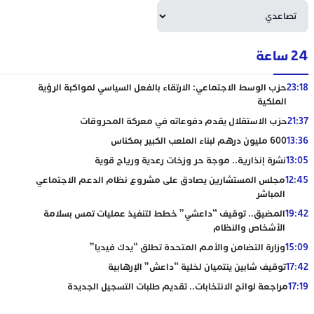
24 ساعة
23:18
حزب الوسط الاجتماعي: الارتقاء بالفعل السياسي لمواكبة الرؤية
الملكية
21:37
حزب الاستقلال يقدم دفوعاته في معركة المحروقات
13:36
600 مليون درهم لبناء الملعب الكبير بمكناس
13:05
نشرة إنذارية.. موجة حر وزخات رعدية ورياح قوية
12:45
مجلس المستشارين يصادق على مشروع نظام الدعم الاجتماعي
المباشر
19:42
المضيق.. توقيف “داعشي” خطط لتنفيذ عمليات تمس بسلامة
الأشخاص والنظام
15:09
وزارة التضامن والأمم المتحدة تطلق “يدك فيديا”
17:42
توقيف شابين ينتميان لخلية “داعش” الإرهابية
17:19
مراجعة لوائح الانتخابات.. تقديم طلبات التسجيل الجديدة