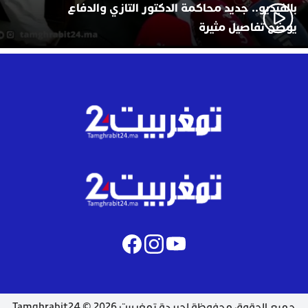
بالفيديو.. جديد محاكمة الدكتور التازي والدفاع
يوضح تفاصيل مثيرة
جميع الحقوق محفوظة لجريدة تمغربيت 2026 © Tamghrabit24