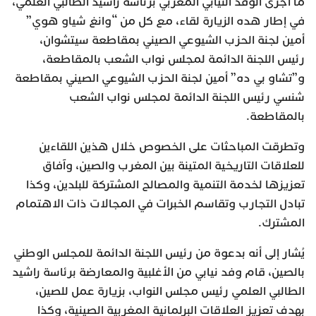
ما أجرى الوفد النيابي المغربي برئاسة راشيد الطالبي العلمي،
في إطار هده الزيارة لقاء، مع كل من “وانغ شياو هوي”
أمين لجنة الحزب الشيوعي الصيني بمقاطعة سيتشوان،
رئيس اللجنة الدائمة لمجلس نواب الشعب بالمقاطعة،
و”تشاو بي ده” أمين لجنة الحزب الشيوعي الصيني بمقاطعة
شنسي رئيس اللجنة الدائمة لمجلس نواب الشعب
بالمقاطعة.
وتطرقت المباحثات على الخصوص خلال هذين اللقاءين
للعلاقات التاريخية المتينة بين المغرب والصين، وآفاق
تعزيزها لخدمة التنمية والمصالح المشتركة للبلدين، وكذا
تبادل التجارب وتقاسم الخبرات في المجالات ذات الاهتمام
المشترك.
يُشار إلى أنه بدعوة من رئيس اللجنة الدائمة للمجلس الوطني
بالصين، قام وفد نيابي من الأغلبية والمعارضة برئاسة راشيد
الطالبي العلمي رئيس مجلس النواب، بزيارة عمل للصين،
بهدف تعزيز العلاقات البرلمانية المغربية الصينية، وكذا