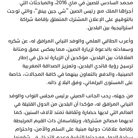
محمد السادس للصين في ماي 2016، والمباحثات التي
أجراها الملك مع رئيس الصين “شي جين بينغ”، والتي توجت
بالتوقيع على الإعلان المشترك المتعلق بإقامة شراكة
استراتيجية بين البلدين.
وأعرب الطالبي العلمي والوفد النيابي المرافق له، عن شكره
وسعادته بالدعوة لزيارة الصين، مما يعكس عمق ومتانة
العلاقات بين البلدين، مؤكدين أن الزيارة تدخل في إطار
ترسيخ رؤية قائدي البلدين، وتعزيز الصداقة المغربية
الصينية، والدفع بالتعاون بينهما في كافة المجالات، خاصة
على المستوى البرلماني، وفق البلاغ ذاته.
من جهته، رحب الجانب الصيني برئيس مجلس النواب والوفد
النيابي المرافق له، مؤكدا أن البلدين من الدول القليلة في
العالم التي لديها حضارة وثقافة تمتد لآلاف السنين، كما
لديهما مصالح مشتركة، ويتقاسمان ذات القيم المرتبطة
بإقامة علاقات دولية مبنية على السلم والأمن، واحترام
سيادة الدول ووحدتها الترابية وعدم التدخل في شؤونها