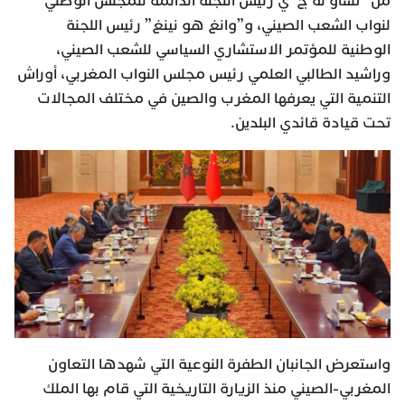
من “تشاو له ج”ي رئيس اللجنة الدائمة للمجلس الوطني
لنواب الشعب الصيني، و”وانغ هو نينغ” رئيس اللجنة
الوطنية للمؤتمر الاستشاري السياسي للشعب الصيني،
وراشيد الطالبي العلمي رئيس مجلس النواب المغربي، أوراش
التنمية التي يعرفها المغرب والصين في مختلف المجالات
تحت قيادة قائدي البلدين.
واستعرض الجانبان الطفرة النوعية التي شهدها التعاون
المغربي-الصيني منذ الزيارة التاريخية التي قام بها الملك