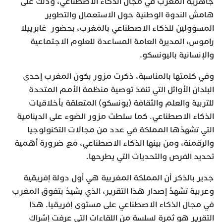
جاهزية المغرب في مجال الذكاء الاصطناعي، وذلك على
هامش الندوة الوطنية حول الاستعمال والتطوير
المسؤوليَن للذكاء الاصطناعي بالمغرب، بحضور غابرييلا
راموس، المديرة العامة المساعدة للعلوم الاجتماعية
والإنسانية باليونسكو.
وفي كلمتها بالمناسبة، ذكرت مزور بكون المغرب إحدى
البلدان الأوائل التي تنفذ توصية منظمة الأمم المتحدة
للتربية والعلم والثقافة (يونسكو) المتعلقة بأخلاقيات
الذكاء الاصطناعي. كما سلطت مزور الضوء على الدينامية
التي تشهدُها المملكة في عدد من مجالات التكنولوجيا
والرقمنة، ومن بينها الذكاء الاصطناعي، مع ضرورة أهمية
تحديد الفرص والتحديات التي يطرحها.
جدير بالذكر أن المملكة المغربية هي أول دولة إفريقية
وعربية تشهدُ إصدار هذا التقرير، الذي يشيدُ بتفوق المغرب
في مجال الذكاء الاصطناعي على مستوى إفريقيا. هذا
التقرير هو ثمرة لسلسة من اللقاءات التي عرفت إشراك