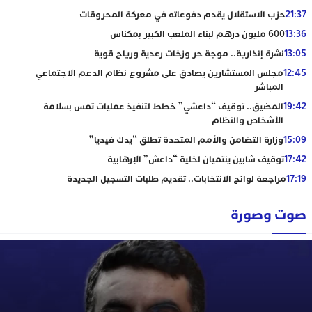
21:37
حزب الاستقلال يقدم دفوعاته في معركة المحروقات
13:36
600 مليون درهم لبناء الملعب الكبير بمكناس
13:05
نشرة إنذارية.. موجة حر وزخات رعدية ورياح قوية
12:45
مجلس المستشارين يصادق على مشروع نظام الدعم الاجتماعي
المباشر
19:42
المضيق.. توقيف “داعشي” خطط لتنفيذ عمليات تمس بسلامة
الأشخاص والنظام
15:09
وزارة التضامن والأمم المتحدة تطلق “يدك فيديا”
17:42
توقيف شابين ينتميان لخلية “داعش” الإرهابية
17:19
مراجعة لوائح الانتخابات.. تقديم طلبات التسجيل الجديدة
صوت وصورة