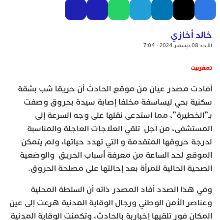
خالد أخازي
الأحد 08 ديسمبر 2024 - 7:04
تمغربيت
أفادت مصدر عيان من موقع الحادث أن حريقا شب بشقة
سكنية بحي ليساسفة مخلفا إصابة سيدة بحروق وصفت
بـ”الخطيرة”، مما استدعى نقلها على وجه السرعة إلى
المستشفى، من أجل تلقي العلاجات العاجلة والمناسبة
لدرجة حروقها المتقدمة و التي تهدد حياتها، ولم يتمكن
الموقع لحد الساعة من معرفة أسباب الحريق والوضعية
الصحية الحالية للمرأة بعد إحالتها على مصلحة الحروق.
وفي هذا الصدد أفاد المصدر ذاته أن السلطة المحلية
وعناصر الأمن الوطني ورجال الوقاية المدنية هرعت إلى عين
المكان فور تلقيها إخباربة بالحادث، وتكمنت الوقاية المدنية