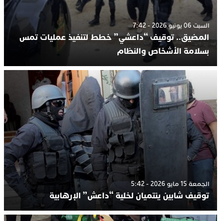
السبت 06 يونيو 2026 - 7:42
المضيق.. توقيف “داعشي” خطط لتنفيذ عمليات تمس
بسلامة الأشخاص والنظام
الجمعة 15 مايو 2026 - 5:42
توقيف شابين ينتميان لخلية “داعش” الإرهابية