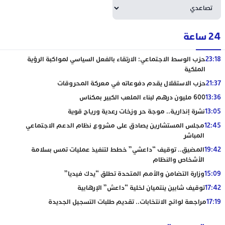
24 ساعة
23:18
حزب الوسط الاجتماعي: الارتقاء بالفعل السياسي لمواكبة الرؤية
الملكية
21:37
حزب الاستقلال يقدم دفوعاته في معركة المحروقات
13:36
600 مليون درهم لبناء الملعب الكبير بمكناس
13:05
نشرة إنذارية.. موجة حر وزخات رعدية ورياح قوية
12:45
مجلس المستشارين يصادق على مشروع نظام الدعم الاجتماعي
المباشر
19:42
المضيق.. توقيف “داعشي” خطط لتنفيذ عمليات تمس بسلامة
الأشخاص والنظام
15:09
وزارة التضامن والأمم المتحدة تطلق “يدك فيديا”
17:42
توقيف شابين ينتميان لخلية “داعش” الإرهابية
17:19
مراجعة لوائح الانتخابات.. تقديم طلبات التسجيل الجديدة