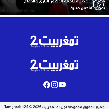
بالفيديو.. جديد محاكمة الدكتور التازي والدفاع
يوضح تفاصيل مثيرة
جميع الحقوق محفوظة لجريدة تمغربيت 2026 © Tamghrabit24