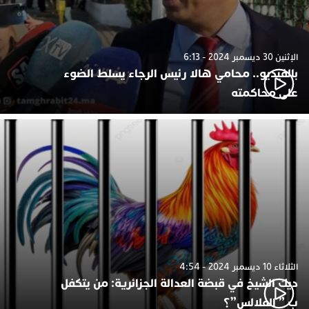
الإثنين 30 ديسمبر 2024 - 6:13
بالفيديو.. محامي هالا رئيس الرجاء يسلط الضوء
على محاكمته
الثلاثاء 10 ديسمبر 2024 - 4:54
ديك الشيخ في قبضة العدالة الجزائرية: من يتكفل
ب ” الفلالس”؟