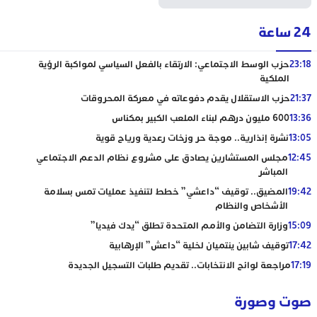
24 ساعة
23:18
حزب الوسط الاجتماعي: الارتقاء بالفعل السياسي لمواكبة الرؤية
الملكية
21:37
حزب الاستقلال يقدم دفوعاته في معركة المحروقات
13:36
600 مليون درهم لبناء الملعب الكبير بمكناس
13:05
نشرة إنذارية.. موجة حر وزخات رعدية ورياح قوية
12:45
مجلس المستشارين يصادق على مشروع نظام الدعم الاجتماعي
المباشر
19:42
المضيق.. توقيف “داعشي” خطط لتنفيذ عمليات تمس بسلامة
الأشخاص والنظام
15:09
وزارة التضامن والأمم المتحدة تطلق “يدك فيديا”
17:42
توقيف شابين ينتميان لخلية “داعش” الإرهابية
17:19
مراجعة لوائح الانتخابات.. تقديم طلبات التسجيل الجديدة
صوت وصورة