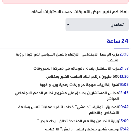
بإمكانكم تغيير عرض التعليقات حسب الاختيارات أسفله
24 ساعة
23:18
حزب الوسط الاجتماعي: الارتقاء بالفعل السياسي لمواكبة الرؤية
الملكية
21:37
حزب الاستقلال يقدم دفوعاته في معركة المحروقات
13:36
600 مليون درهم لبناء الملعب الكبير بمكناس
13:05
نشرة إنذارية.. موجة حر وزخات رعدية ورياح قوية
12:45
مجلس المستشارين يصادق على مشروع نظام الدعم الاجتماعي
المباشر
19:42
المضيق.. توقيف “داعشي” خطط لتنفيذ عمليات تمس بسلامة
الأشخاص والنظام
15:09
وزارة التضامن والأمم المتحدة تطلق “يدك فيديا”
17:42
توقيف شابين ينتميان لخلية “داعش” الإرهابية