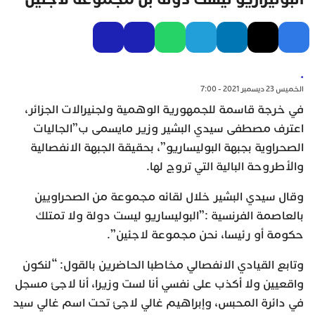
.
الخميس 23 ديسمبر 2021 - 7:00
في خرجة قاسمة للجمهورية الوهمية ولجنيرالات الجزائر،
اعترف مصطفى سيدي البشير وزير مايسمى ب”الجاليات
الصحراوية بجبهة البوليساريو”، بحقيقة الجبهة الانفصالية
والأطروحة البالية التي تروج لها.
وقال سيدي البشير خلال لقائه مجموعة من الصحراويين
بالعاصمة الفرنسية :”البوليساريو ليست دولة ولا تمتلك
حكومة أو رئيسا، نحن مجموعة لاجئين”.
وتابع القيادي الانفصالي مخاطبا الحاضرين بالقول: “لنكون
واقعيين ولا أكذب على نفسي أنا لست وزيرا، أنا لاجئ مسجل
في دائرة المحبس، وإبراهيم غالي لاجئ تحت اسم غالي سيد