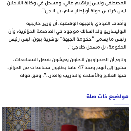
المصطفى وليس إبراهيم غالي، ومسجل في وكالة اللاجئين
ليس كرئيس دولة أو إطار سام، بل لاجئ”.
وأضاف القيادي بالجبهة الوهمية، أن وزير خارجية
البوليساريو ولد السالك موجود في العاصمة الجزائرية، وأن
رئيس ما يسمى “حكومة الجبهة” بوشرية بيون، ليس رئيس
الحكومة، بل مسجل كلاجئ”.
وتابع أن الصحراويين لاجئون يعيشون بفضل المساعدات،
مشيرا إلى أنهم ومنذ 47 عاما يطلبون مساعدات من الجزائر،
منها العلاج والأسلحة والتدريب والغاز..”. وفق قوله
مواضيع ذات صلة