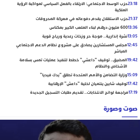
23:18
حزب الوسط الاجتماعي: الارتقاء بالفعل السياسي لمواكبة الرؤية
الملكية
21:37
حزب الاستقلال يقدم دفوعاته في معركة المحروقات
13:36
600 مليون درهم لبناء الملعب الكبير بمكناس
13:05
نشرة إنذارية.. موجة حر وزخات رعدية ورياح قوية
12:45
مجلس المستشارين يصادق على مشروع نظام الدعم الاجتماعي
المباشر
19:42
المضيق.. توقيف “داعشي” خطط لتنفيذ عمليات تمس بسلامة
الأشخاص والنظام
15:09
وزارة التضامن والأمم المتحدة تطلق “يدك فيديا”
17:42
توقيف شابين ينتميان لخلية “داعش” الإرهابية
17:19
مراجعة لوائح الانتخابات.. تقديم طلبات التسجيل الجديدة
صوت وصورة