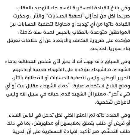
وفي بلاغ القيادة العسكرية نفسه جاء التهديد بالعقاب
صريحا لكل من لجأ إلى”تصفية الحسابات” والثأر ، وحذرت
القيادة ذاتها من أي تهديد أو محاولة لتصفية الحسابات بين
المواطنين متوعدة بالعقاب بالحبس لمدة سنة كاملة،
مؤكدة على ضرورة التكاتف والابتعاد عن أي خلافات تعرقل
بناء سوريا الجديدة.
وفي السياق ذاته نبهت أنه لا يحق لأي شخص المطالبة بدماء
الشهداء، فالشهداء مؤكدة على الشهداء قدموا أرواحهم
لتحرير الوطن، وليس لتصفية الحسابات أو المطالبة بالثأر،
ومنع البلاغ استخدام عبارة: “دماء الشهداء مقابل بيت أو أي
شيء آخر”، معتبرا أن الشهيد قدم حياته في سبيل الله وليس
لأغراض شخصية.
وفي الصدد ذاته تم المنع الكلي لكل تدخل في لباس النساء
أو فرض أي طلب يتعلق بملابسهن أو مظهرهن، بما في ذلك
طلب التحشّم، مع تأكيد القيادة العسكرية على أن الحرية