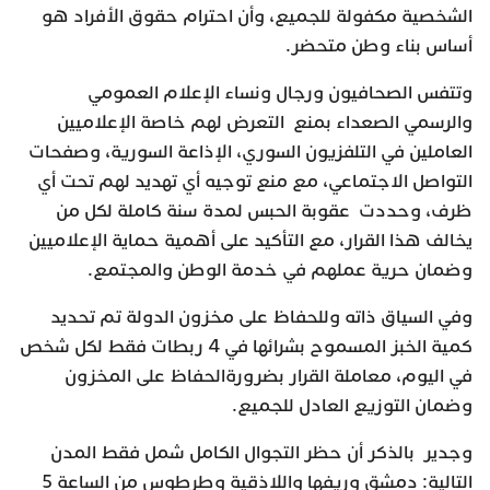
الشخصية مكفولة للجميع، وأن احترام حقوق الأفراد هو
أساس بناء وطن متحضر.
وتتفس الصحافيون ورجال ونساء الإعلام العمومي
والرسمي الصعداء بمنع التعرض لهم خاصة الإعلاميين
العاملين في التلفزيون السوري، الإذاعة السورية، وصفحات
التواصل الاجتماعي، مع منع توجيه أي تهديد لهم تحت أي
ظرف، وحددت عقوبة الحبس لمدة سنة كاملة لكل من
يخالف هذا القرار، مع التأكيد على أهمية حماية الإعلاميين
وضمان حرية عملهم في خدمة الوطن والمجتمع.
وفي السياق ذاته وللحفاظ على مخزون الدولة تم تحديد
كمية الخبز المسموح بشرائها في 4 ربطات فقط لكل شخص
في اليوم، معاملة القرار بضرورةالحفاظ على المخزون
وضمان التوزيع العادل للجميع.
وجدير بالذكر أن حظر التجوال الكامل شمل فقط المدن
التالية: دمشق وريفها واللاذقية وطرطوس من الساعة 5