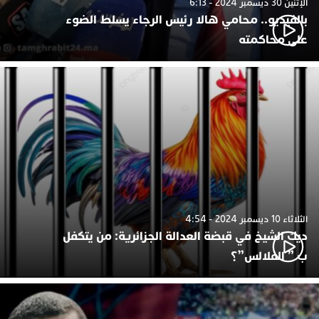
الإثنين 30 ديسمبر 2024 - 6:13
بالفيديو.. محامي هالا رئيس الرجاء يسلط الضوء
على محاكمته
الثلاثاء 10 ديسمبر 2024 - 4:54
ديك الشيخ في قبضة العدالة الجزائرية: من يتكفل
ب ” الفلالس”؟