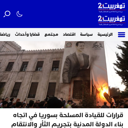
الرئيسية
سياسة
اقتصاد
مجتمع
قضايا وأحداث
رياضة
قرارات للقيادة المسلحة بسوريا في اتجاه
بناء الدولة المدنية بتجريم الثأر والانتقام