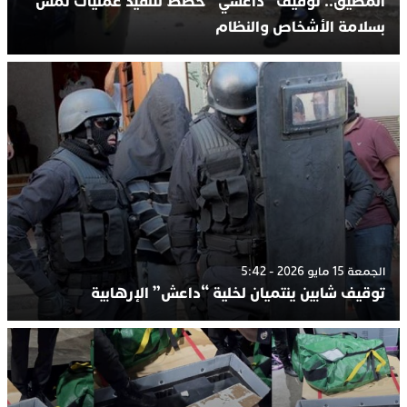
المضيق.. توقيف “داعشي” خطط لتنفيذ عمليات تمس
بسلامة الأشخاص والنظام
الجمعة 15 مايو 2026 - 5:42
توقيف شابين ينتميان لخلية “داعش” الإرهابية