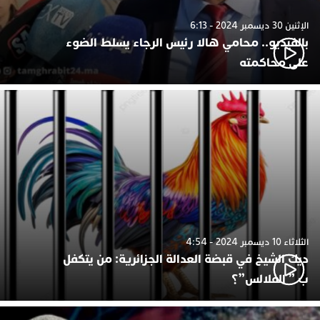
الإثنين 30 ديسمبر 2024 - 6:13
بالفيديو.. محامي هالا رئيس الرجاء يسلط الضوء
على محاكمته
الثلاثاء 10 ديسمبر 2024 - 4:54
ديك الشيخ في قبضة العدالة الجزائرية: من يتكفل
ب ” الفلالس”؟