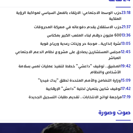
23:18
حزب الوسط الاجتماعي: الارتقاء بالفعل السياسي لمواكبة الرؤية
الملكية
21:37
حزب الاستقلال يقدم دفوعاته في معركة المحروقات
13:36
600 مليون درهم لبناء الملعب الكبير بمكناس
13:05
نشرة إنذارية.. موجة حر وزخات رعدية ورياح قوية
12:45
مجلس المستشارين يصادق على مشروع نظام الدعم الاجتماعي
المباشر
19:42
المضيق.. توقيف “داعشي” خطط لتنفيذ عمليات تمس بسلامة
الأشخاص والنظام
15:09
وزارة التضامن والأمم المتحدة تطلق “يدك فيديا”
17:42
توقيف شابين ينتميان لخلية “داعش” الإرهابية
17:19
مراجعة لوائح الانتخابات.. تقديم طلبات التسجيل الجديدة
صوت وصورة