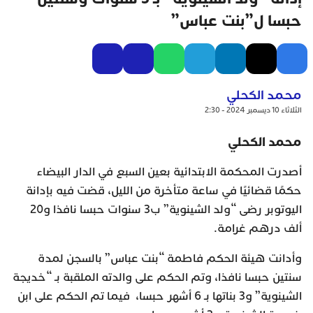
حبسا ل”بنت عباس”
محمد الكحلي
الثلاثاء 10 ديسمبر 2024 - 2:30
محمد الكحلي
أصدرت المحكمة الابتدائية بعين السبع في الدار البيضاء
حكمًا قضائيًا في ساعة متأخرة من الليل، قضت فيه بإدانة
اليوتوبر رضى “ولد الشينوية” ب3 سنوات حبسا نافذا و20
ألف درهم غرامة.
وأدانت هيئة الحكم فاطمة “بنت عباس” بالسجن لمدة
سنتين حبسا نافذا، وتم الحكم على والدته الملقبة بـ “خديجة
الشينوية” و3 بناتها بـ 6 أشهر حبسا، فيما تم الحكم على ابن