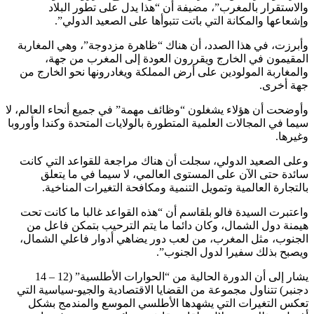
والاستقرار بالمغرب”، مضيفة أن “هذا يدل على تطور البلاد
وإشعاعها والمكانة التي باتت تتبوأها على الصعيد الدولي”.
وأبرزت، في هذا الصدد، أن هناك “ظاهرة مزدوجة”، وهي المغاربة
المقيمون في الخارج ويقررون العودة إلى المغرب من جهة،
والمغاربة المولودين على أرض المملكة ويغادرونها نحو الخارج من
جهة أخرى.
وأوضحت أن هؤلاء يشغلون “وظائف مهمة” في جميع أنحاء العالم، لا
سيما في المجالات العلمية المتطورة بالولايات المتحدة وكندا وأوروبا
وغيرها.
وعلى الصعيد الدولي، سجلت أن هناك مراجعة للقواعد التي كانت
سائدة حتى الآن على المستوى العالمي، لا سيما في ما يتعلق
بالتجارة العالمية وتمويل التنمية ومكافحة التغيرات المناخية.
واعتبرت السيدة فالو بلقاسم أن “هذه القواعد غالبا ما كانت تحت
هيمنة دول الشمال، وكان دائما ما يتم الترحيب بتمكن فاعل من
الجنوب، مثل المغرب، من لعب دور يضاهي أدوار فاعلي الشمال،
ويصبح بذلك سفيرا لدول الجنوب”.
يشار إلى أن الدورة الحالية من “الحوارات الأطلسية” (12 – 14
دجنبر) تتناول مجموعة من القضايا الاقتصادية والجيو-سياسية التي
تعكس التغيرات التي يشهدها الأطلسي الموسع والمندمج بشكل