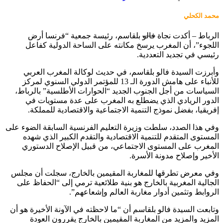
محمد الكحلي
الرباط – أكدت نجاة
فالو
بلقاسم، رئيسة جمعية “فرنسا أرض
اللجوء”، أن المغرب يرسخ مكانته على الساحة الدولية كفاعل
رئيسي في تجديد التعددية.
وأبرزت السيدة فالو بلقاسم، في حديث لوكالة المغرب العربي
للأنباء على هامش الدورة الـ 13 للمؤتمر الدولي السنوي لمركز
السياسات من أجل الجنوب الجديد “الحوارات الأطلسية” بالرباط،
الدور الريادي الذي يضطلع به المغرب على عدة مستويات في
إفريقيا، بفضل نموذج التنمية الاجتماعية والاقتصادية للمملكة.
وفي هذا الصدد، سلطت وزيرة التعليم الفرنسية السابقة الضوء على
المستوى المتقدم للتنمية الاقتصادية والتقدم الكبير الذي شهده
المغرب على المستوى الاجتماعي، من قبيل الإصلاح الدستوري
الأخير وإصلاح مدونة الأسرة.
وفي معرض تطرقها للمغاربة المقيمين بالخارج، سجلت أن مجلس
الجالية المغربية بالخارج هو بنية طلائعية ترمي إلى “الحفاظ على
الروابط وتثمين أدوار مغاربة العالم وإشعاعهم”.
وتابعت السيدة فالو بلقاسم أن “ما لاحظته في الآونة الأخيرة هو أن
المزيد والمزيد من المغاربة المقيمين بالخارج يقررون العودة