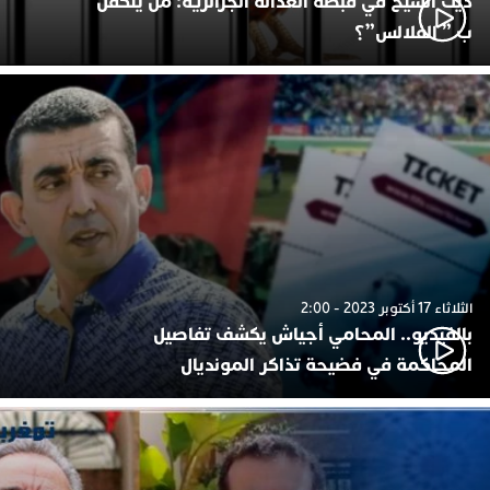
ديك الشيخ في قبضة العدالة الجزائرية: من يتكفل
ب ” الفلالس”؟
الثلاثاء 17 أكتوبر 2023 - 2:00
بالفيديو.. المحامي أجياش يكشف تفاصيل
المحاكمة في فضيحة تذاكر المونديال