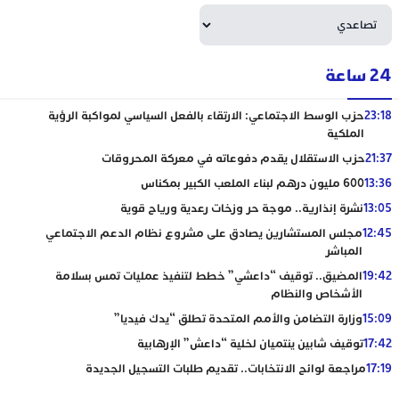
24 ساعة
23:18
حزب الوسط الاجتماعي: الارتقاء بالفعل السياسي لمواكبة الرؤية
الملكية
21:37
حزب الاستقلال يقدم دفوعاته في معركة المحروقات
13:36
600 مليون درهم لبناء الملعب الكبير بمكناس
13:05
نشرة إنذارية.. موجة حر وزخات رعدية ورياح قوية
12:45
مجلس المستشارين يصادق على مشروع نظام الدعم الاجتماعي
المباشر
19:42
المضيق.. توقيف “داعشي” خطط لتنفيذ عمليات تمس بسلامة
الأشخاص والنظام
15:09
وزارة التضامن والأمم المتحدة تطلق “يدك فيديا”
17:42
توقيف شابين ينتميان لخلية “داعش” الإرهابية
17:19
مراجعة لوائح الانتخابات.. تقديم طلبات التسجيل الجديدة