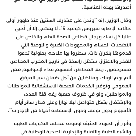
أصدرها بهذه المناسبة.
وقال الوزير، إنه ”ونحن على مشارف السنتين منذ ظهور أولى
حالات الإصابة بفيروس كوفيد 19، لا يمكنني إلا أن أحيي
عاليا كل نساء ورجال قطاعي الصحة العام والخاص على
التضحيات الجسام والمجهودات الكبيرة والنوعية التي
قدموها بنكران ذات، سطروا بها ملاحم بطولية تدعوا
للفخر والاعتزاز، ستظل راسخة في تاريخ المغرب المعاصر،
مسترخصين، رغم المخاطر، أنفسهم فداء لإخوانهم ممن
ألم بهم الوباء، ومناضلين من أجل ضمان سير المرفق
العمومي وتوفير الخدمات الصحية الاستشفائية للمواطنات
والمواطنين، ولو في ظروف صعبة رغم قلة العدد،
والإشتغال بشكل متواصل ليلا نهارا وعلى مدار سائر أيام
الأسبوع بدون توقف ودون الإستفادة أحيانا من الإجازات”.
وأبرز أن الجهود الحثيثة لوقوف مختلف التكوينات الطبية
والشبه الطبية والتقنية والإدارية الصحية الوطنية في