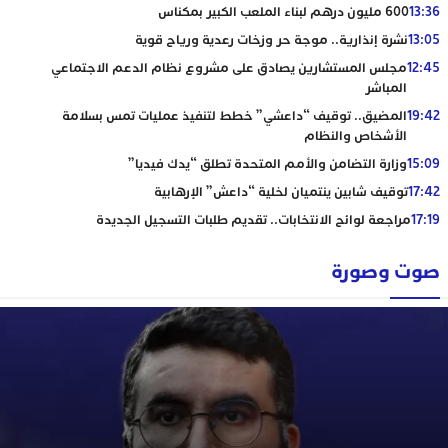
13:36
600 مليون درهم لبناء الملعب الكبير بمكناس
13:05
نشرة إنذارية.. موجة حر وزخات رعدية ورياح قوية
12:45
مجلس المستشارين يصادق على مشروع نظام الدعم الاجتماعي
المباشر
19:42
المضيق.. توقيف “داعشي” خطط لتنفيذ عمليات تمس بسلامة
الأشخاص والنظام
15:09
وزارة التضامن والأمم المتحدة تطلق “يدك فيديا”
17:42
توقيف شابين ينتميان لخلية “داعش” الإرهابية
17:19
مراجعة لوائح الانتخابات.. تقديم طلبات التسجيل الجديدة
صوت وصورة