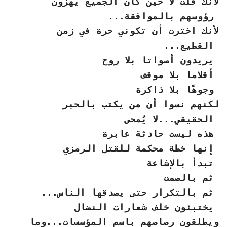
لأنك قلت لا حين كان الجميع يهزون
رؤوسهم بالموافقة...
لأنك اخترت أن تكوني حرة في زمن
القطيع...
يريدون أصواتا بلا روح
أقلاما بلا موقف
وجوهًا بلا ذاكرة
لكنهم نسوا أن من يكتب بالحبر
الحقيقي...لا يُمحى
هذه ليست حادثة عابرة
إنها خطة محكمة للقتل الرمزي
تبدأ بالإشاعة
ثم بالصمت
ثم بالتكرار حتى يصدقها الناس...
يختبئون خلف شعارات النضال
ويطلقون رصاصهم باسم المؤسسات...وما