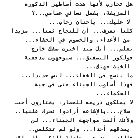
هل تحارب لأنها هدت أساطير الذكورة
المزيفة، بفعل نسائي عصامي...؟
لا عليك... ياحنان رحاب...
كلنا نعرف... أن للنجاح ثمنا... مزيدا
من الأعداء، والخصوم في الخفاء...
نعلم... أنك منذ اخترت صفك خارج
فولكور التصفيق... سيوجهون مدفعية
الخبث جهتك...
ما ينسج في الخفاء... ليس جديدا...
فهذا أسلوب الجبناء حتى في جبة
الحكماء...
لا يملكون ذريعة للحصار، يختارون أخبث
سلاح....بالإشاعة أرادوا نحرك علنيا..
ولأنك ألفت مواجهة الجبناء... لن
يصدقهم أحدا... ولو لم تتكلمي..
فالذي يعجز عن مجادلة الفكر والمواقف