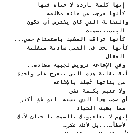
إنها كلمة باردة لا حياة فيها
كأنها خرجت من حانة مظلمة
والنقابة التي كان يفترض أن تكون
البيت...صمتت
كأنها تراقب المشهد باستمتاع خفي...
كأنها تجد في القتل سادية منفلتة
العقال
وفي الإشاعة ترويض لجبهة مضادة..
أية نقابة هذه التي تتفرج على واحدة
من بناتها تُجلد بالإشاعة
ولا تنبس بكلمة نفي
أي صمت هذا الذي يشبه التواطؤ أكثر
مما يشبه الحياد
إنهم لا يعاقبونك بالصمت يا حنان لأنك
لأخطأت...بل لأنك فكرت