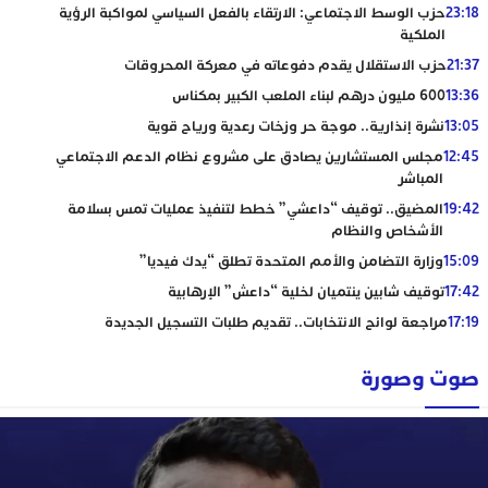
23:18
حزب الوسط الاجتماعي: الارتقاء بالفعل السياسي لمواكبة الرؤية
الملكية
21:37
حزب الاستقلال يقدم دفوعاته في معركة المحروقات
13:36
600 مليون درهم لبناء الملعب الكبير بمكناس
13:05
نشرة إنذارية.. موجة حر وزخات رعدية ورياح قوية
12:45
مجلس المستشارين يصادق على مشروع نظام الدعم الاجتماعي
المباشر
19:42
المضيق.. توقيف “داعشي” خطط لتنفيذ عمليات تمس بسلامة
الأشخاص والنظام
15:09
وزارة التضامن والأمم المتحدة تطلق “يدك فيديا”
17:42
توقيف شابين ينتميان لخلية “داعش” الإرهابية
17:19
مراجعة لوائح الانتخابات.. تقديم طلبات التسجيل الجديدة
صوت وصورة