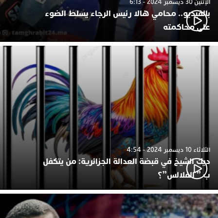
الإثنين 30 ديسمبر 2024 - 6:13
بالفيديو.. محامي هالا رئيس الرجاء يسلط الضوء
على محاكمته
الثلاثاء 10 ديسمبر 2024 - 4:54
ديك الشيخ في قبضة العدالة الجزائرية: من يتكفل
ب ” الفلالس”؟