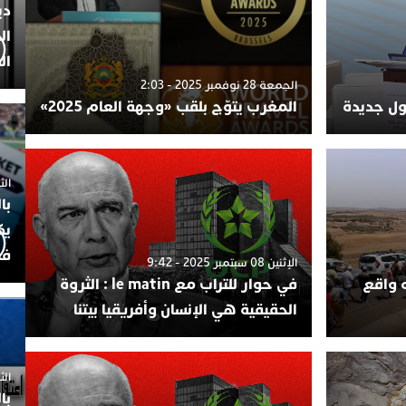
دي
ال
ال
الجمعة 28 نوفمبر 2025 - 2:03
لول جديدة
المغرب يتوّج بلقب «وجهة العام 2025»
الثلاثاء 7
با
يك
فض
الإثنين 08 سبتمبر 2025 - 9:42
ه واقع
في حوار للتراب مع le matin : الثروة
الحقيقية هي الإنسان وأفريقيا بيتنا
الثلاثاء 
با