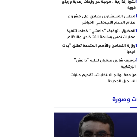
نشرة إنذارية.. موجة حر وزخات رعدية ورياح
قوية
مجلس المستشارين يصادق على مشروع
نظام الدعم الاجتماعي المباشر
المضيق.. توقيف “داعشي” خطط لتنفيذ
عمليات تمس بسلامة الأشخاص والنظام
وزارة التضامن والأمم المتحدة تطلق “يدك
فيديا”
توقيف شابين ينتميان لخلية “داعش”
الإرهابية
مراجعة لوائح الانتخابات.. تقديم طلبات
التسجيل الجديدة
 وصورة