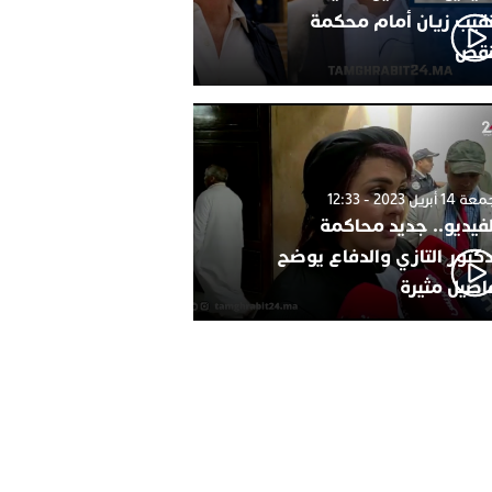
نقيب زيان أمام محكمة
نقض
1 أبريل 2023 - 12:33
لفيديو.. جديد محاكمة
دكتور التازي والدفاع يوضح
اصيل مثيرة