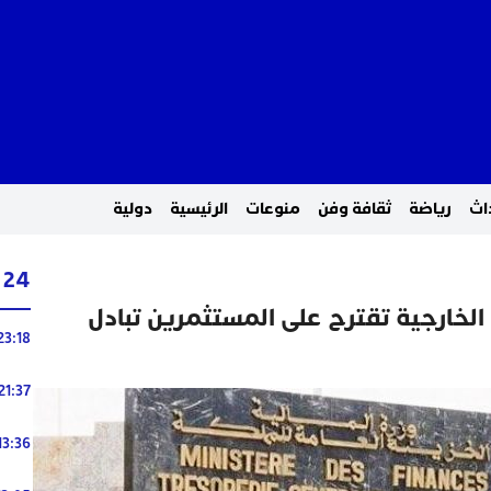
اث
رياضة
ثقافة وفن
منوعات
الرئيسية
دولية
24 ساعة
 الخارجية تقترح على المستثمرين تبادل
23:18
21:37
13:36