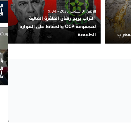
ال
الإثنين 01 سبتمبر 2025 - 9:04
ال
التراب يربح رهان الطفرة المالية
لمجموعة OCP والحفاظ على الموارد
لمغرب
الطبيعية
الجمعة 4
با
ال
تف