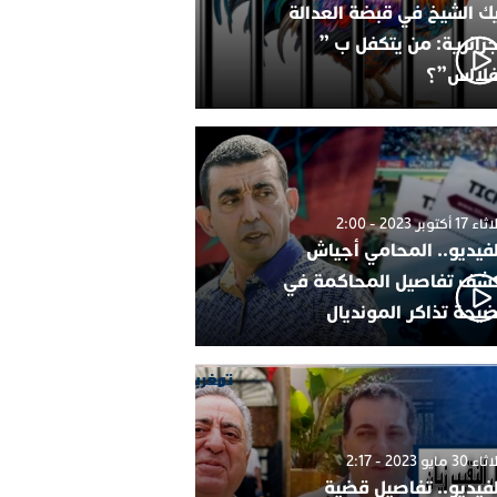
ك الشيخ في قبضة العدالة
جزائرية: من يتكفل ب ”
فلالس”؟
1 أكتوبر 2023 - 2:00
لفيديو.. المحامي أجياش
شف تفاصيل المحاكمة في
يحة تذاكر المونديال
30 مايو 2023 - 2:17
لفيديو.. تفاصيل قضية