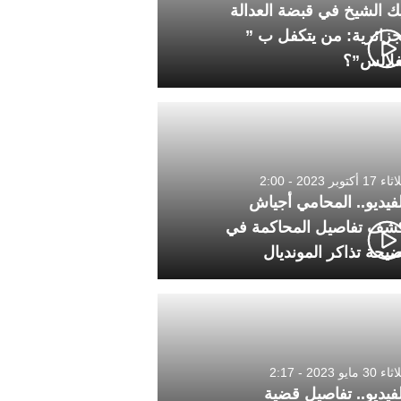
ك الشيخ في قبضة العدالة
جزائرية: من يتكفل ب ”
فلالس”؟
1 أكتوبر 2023 - 2:00
لفيديو.. المحامي أجياش
شف تفاصيل المحاكمة في
يحة تذاكر المونديال
30 مايو 2023 - 2:17
لفيديو.. تفاصيل قضية