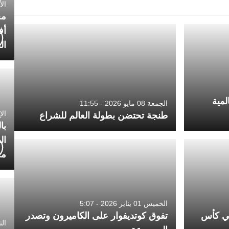
الأربعاء
مح
أف
ال
لمية
الجمعة 08 مايو 2026 - 11:55
الإثنين 0
طنجة تحتضن بطولة العالم للشراع
با
ال
مح
الخميس 01 يناير 2026 - 5:07
ئي كأس
تفوق كوتديفوار على الكاميرون وتصدر
الثلاثاء 0