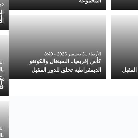
المجموعة
دي
ال
ال
الأربعاء 31 ديسمبر 2025 - 8:49
كأس إفريقيا.. السينغال والكونغو
الثلاثاء 7
با
 المقبل
الديمقراطية تحلق للدور المقبل
يك
فض
الثلاثاء 
با