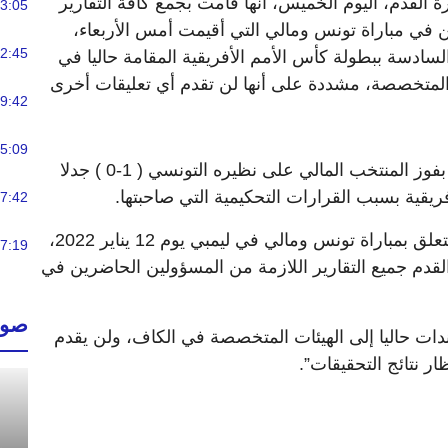
رة القدم، اليوم الخميس، أنها قامت بجمع كافة التقارير
3:05
 في مباراة تونس ومالي التي أقيمت أمس الأربعاء،
2:45
سادسة ببطولة كأس الأمم الأفريقية المقامة حاليا في
ا المتخصصة، مشددة على أنها لن تقدم أي تعليقات أخرى
9:42
5:09
وخلفت هذه المباراة التي انتهت بفوز المنتخب المالي على نظيره التونسي ( 1-0 ) جدلا
ريقية بسبب القرارات التحكيمية التي صاحبتها.
7:42
وقالت الـ”كاف” في بيانها “فيما يتعلق بمباراة تونس ومالي في ليمبي يوم 12 يناير 2022،
7:19
القدم جميع التقارير اللازمة من المسؤولين الحاضرين في
صوت
ات حاليا إلى الهيئات المتخصصة في الكاف، ولن يقدم
ر نتائج التحقيقات”.