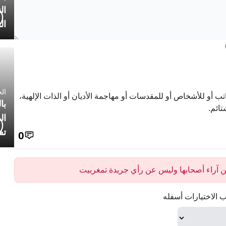
ال
ال
الجمعة 4
تب أو للأشخاص أو للمقدسات أو مهاجمة الأديان أو الذات الإلهية،
با
تائم.
ال
تف
0
 عن آراء أصحابها وليس عن رأي جريدة تمغربيت
 الاختيارات أسفله