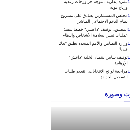
1
نشرة إنذارية.. موجة حر وزخات رعدية
ورياح قوية
1
مجلس المستشارين يصادق على مشروع
نظام الدعم الاجتماعي المباشر
1
المضيق.. توقيف “داعشي” خطط لتنفيذ
عمليات تمس بسلامة الأشخاص والنظام
1
وزارة التضامن والأمم المتحدة تطلق “يدك
فيديا”
1
توقيف شابين ينتميان لخلية “داعش”
الإرهابية
1
مراجعة لوائح الانتخابات.. تقديم طلبات
التسجيل الجديدة
 وصورة