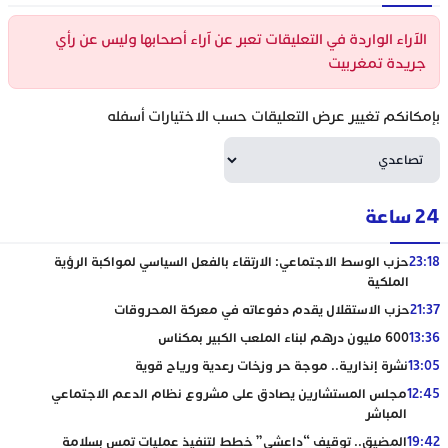
الآراء الواردة في التعليقات تعبر عن آراء أصحابها وليس عن رأي
جريدة تمغربيت
بإمكانكم تغيير عرض التعليقات حسب الاختيارات أسفله
24 ساعة
23:18
حزب الوسط الاجتماعي: الارتقاء بالفعل السياسي لمواكبة الرؤية
الملكية
21:37
حزب الاستقلال يقدم دفوعاته في معركة المحروقات
13:36
600 مليون درهم لبناء الملعب الكبير بمكناس
13:05
نشرة إنذارية.. موجة حر وزخات رعدية ورياح قوية
12:45
مجلس المستشارين يصادق على مشروع نظام الدعم الاجتماعي
المباشر
19:42
المضيق.. توقيف “داعشي” خطط لتنفيذ عمليات تمس بسلامة