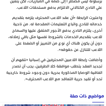
برشلونة ليس مضطر ا إلى ضمه في المباريات، لكن يتعين
علي النادي الكتالاني الالتزام بدفع مستحقات اللاعب.
واعتبرت الرابطة «أن عقد اللاعب المحترف يلزمه بتقديم
خدماته للنادي واتباع التعليمات المقدمة له. من ناحية
أخرى، يلتزم النادي بدفع الأجور المتفق عليها والسماح
للاعب بتقديم الخدمات بالشروط نفسها مثل باقي زملائه،
دون أن يكون هناك أي نوع من التمييز أو الضغط على
اللاعب للتنازل عن حقوقه».
وأضافت رابطة اللاعبين المحترفين في إسبانيا «نتفهم أن
تجديد العقد يتطلب موافقة كلا الطرفين، يجب أن تصدر
اتفاقية الوصايا المذكورة بحرية دون وجود شروط خارجية
تحد أو تقيد حرية التعاقد مع اللاعب المحترف».
مواضيع ذات صلة