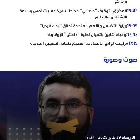
المباشر
19:42
المضيق.. توقيف “داعشي” خطط لتنفيذ عمليات تمس بسلامة
الأشخاص والنظام
15:09
وزارة التضامن والأمم المتحدة تطلق “يدك فيديا”
17:42
توقيف شابين ينتميان لخلية “داعش” الإرهابية
17:19
مراجعة لوائح الانتخابات.. تقديم طلبات التسجيل الجديدة
صوت وصورة
الأربعاء 29 يناير 2025 - 8:37