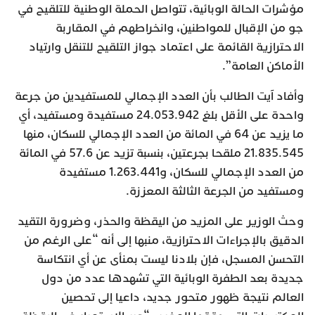
مؤشرات الحالة الوبائية، تتواصل الحملة الوطنية للتلقيح في
جو من الإقبال للمواطنين، وانخراطهم في المقاربة
الاحترازية القائمة على اعتماد جواز التلقيح للتنقل وارتياد
الأماكن العامة”.
وأفاد آيت الطالب بأن العدد الإجمالي للمستفيدين من جرعة
واحدة على الأقل بلغ 24.053.942 مستفيدة ومستفيد، أي
ما يزيد عن 64 في المائة من العدد الإجمالي للسكان، منها
21.835.545 ملقحا بجرعتين، بنسبة تزيد عن 57.6 في المائة
من العدد الإجمالي للسكان، و1.263.441 مستفيدة
ومستفيد من الجرعة الثالثة المعززة.
وحث الوزير على المزيد من اليقظة والحذر، وضرورة التقيد
الدقيق بالإجراءات الاحترازية، منبها إلى أنه “على الرغم من
التحسن المسجل، فإن بلادنا ليست بمنأى عن أي انتكاسة
جديدة بعد الطفرة الوبائية التي تشهدها عدد من دول
العالم نتيجة ظهور متحور جديد، داعيا إلى تحصين