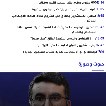
13:36
600 مليون درهم لبناء الملعب الكبير بمكناس
13:05
نشرة إنذارية.. موجة حر وزخات رعدية ورياح قوية
12:45
مجلس المستشارين يصادق على مشروع نظام الدعم الاجتماعي
المباشر
19:42
المضيق.. توقيف “داعشي” خطط لتنفيذ عمليات تمس بسلامة
الأشخاص والنظام
15:09
وزارة التضامن والأمم المتحدة تطلق “يدك فيديا”
17:42
توقيف شابين ينتميان لخلية “داعش” الإرهابية
17:19
مراجعة لوائح الانتخابات.. تقديم طلبات التسجيل الجديدة
صوت وصورة