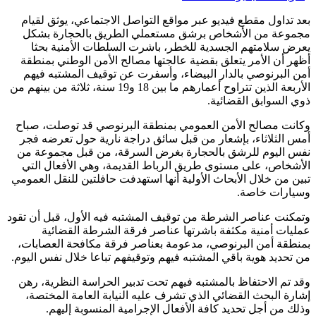
بعد تداول مقطع فيديو عبر مواقع التواصل الاجتماعي، يوثق لقيام
مجموعة من الأشخاص برشق مستعملي الطريق بالحجارة بشكل
يعرض سلامتهم الجسدية للخطر، باشرت السلطات الأمنية بحثا
أظهر أن الأمر يتعلق بقضية عالجتها مصالح الأمن الوطني بمنطقة
أمن البرنوصي بالدار البيضاء، وأسفرت عن توقيف المشتبه فيهم
الأربعة الذين تتراوح أعمارهم ما بين 18 و19 سنة، ثلاثة من بينهم من
ذوي السوابق القضائية.
وكانت مصالح الأمن العمومي بمنطقة البرنوصي قد توصلت، صباح
أمس الثلاثاء، بإشعار من قبل سائق دراجة نارية حول تعرضه فجر
نفس اليوم للرشق بالحجارة بغرض السرقة، من قبل مجموعة من
الأشخاص، على مستوى طريق الرباط القديمة، وهي الأفعال التي
تبين من خلال الأبحاث الأولية أنها استهدفت حافلتين للنقل العمومي
وسيارات خاصة.
وتمكنت عناصر الشرطة من توقيف المشتبه فيه الأول، قبل أن تقود
عمليات أمنية مكثفة باشرتها عناصر فرقة الشرطة القضائية
بمنطقة أمن البرنوصي، مدعومة بعناصر فرقة مكافحة العصابات،
من تحديد هوية باقي المشتبه فيهم وتوقيفهم تباعا خلال نفس اليوم.
وقد تم الاحتفاظ بالمشتبه فيهم تحت تدبير الحراسة النظرية، رهن
إشارة البحث القضائي الذي تشرف عليه النيابة العامة المختصة،
وذلك من أجل تحديد كافة الأفعال الإجرامية المنسوبة إليهم.