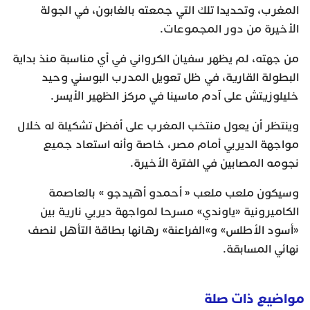
المغرب، وتحديدا تلك التي جمعته بالغابون، في الجولة
الأخيرة من دور المجموعات.
من جهته، لم يظهر سفيان الكرواني في أي مناسبة منذ بداية
البطولة القارية، في ظل تعويل المدرب البوسني وحيد
خليلوزيتش على آدم ماسينا في مركز الظهير الأيسر.
وينتظر أن يعول منتخب المغرب على أفضل تشكيلة له خلال
مواجهة الديربي أمام مصر، خاصة وأنه استعاد جميع
نجومه المصابين في الفترة الأخيرة.
وسيكون ملعب ملعب « أحمدو أهيدجو » بالعاصمة
الكاميرونية «ياوندي» مسرحا لمواجهة ديربي نارية بين
«أسود الأطلس» و»الفراعنة» رهانها بطاقة التأهل لنصف
نهائي المسابقة.
مواضيع ذات صلة