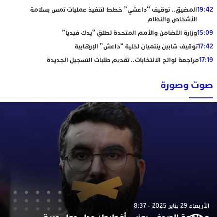
19:42
المضيق.. توقيف “داعشي” خطط لتنفيذ عمليات تمس بسلامة
الأشخاص والنظام
15:09
وزارة التضامن والأمم المتحدة تطلق “يدك فيديا”
17:42
توقيف شابين ينتميان لخلية “داعش” الإرهابية
17:19
مراجعة لوائح الانتخابات.. تقديم طلبات التسجيل الجديدة
صوت وصورة
الأربعاء 29 يناير 2025 - 8:37