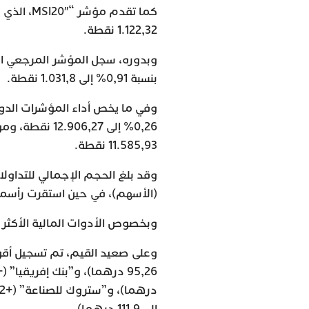
1.122,32 نقطة.
بنسبة 0,91% إلى 1.031,8 نقطة.
11.585,93 نقطة.
(الأسهم)، في حين استقرت رأسملة البورصة ف
وبخصوص الأدوات المالية الأكثر نشاطا، تصد
إلى 111,9 درهما).