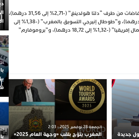
دي
ال
وبالمقابل، تم تسجيل أقوى الانخفاضات من طرف “دلتا هولدينغ” (-2,71% إلى 31,56 درهما)،
ال
و”سوطيما” (-2,16% إلى 1.585 درهما)، و”طوطال إنيرجي التسويق بالمغرب” (-1,38% إلى
1.785 درهما)، و”سطوكفيس شمال إفريقيا” (-1,32% إلى 18,72 درهما)، و”بروموفارم”
الثلاثاء 7
با
يك
فض
الجمعة 28 نوفمبر 2025 - 2:03
الثلاثاء 
لول جديدة
المغرب يتوّج بلقب «وجهة العام 2025»
با