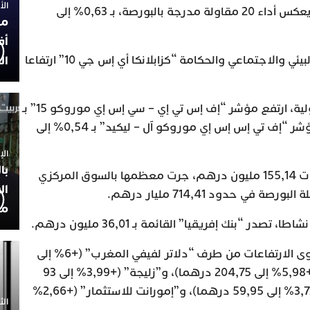
الأربعاء
كما تقدم مؤشر “MSI20″، الذي يعكس أداء 20 مقاولة مدرجة بالبورصة، بـ 0,63% إلى
مح
أف
وبدوره، سجل المؤشر المرجعي البيئي والاجتماعي والحكامة “كزابلانكا أي إس جي 10” ارتفاعا
ال
وفي ما يخص أداء المؤشرات الدولية، ارتفع مؤشر “إف إس تي إي – سي إس إي موروكو 15” بـ
0,26% إلى 12.906,27 نقطة، ومؤشر “إف تي إس إس إي موروكو آل – ليكيد” بـ 0,54% إلى
الإثنين 30
با
وقد بلغ الحجم الإجمالي للتداولات 155,14 مليون درهم، جرت معظمها بالسوق المركزي
ال
ي حدود 714,41 مليار درهم.
مح
ر “بنك إفريقيا” القائمة بـ 36,01 مليون درهم.
وعلى صعيد القيم، تم تسجيل أقوى الارتفاعات من طرف “دلاتر لفيفي المغرب” (+6% إلى
95,26 درهما)، و”بنك إفريقيا” (+5,98% إلى 204,75 درهما)، و”زليجة” (+3,99% إلى 93
درهما)، و”ستروك للصناعة” (+3,72% إلى 59,95 درهما)، و”إمورانت للاستثمار” (+2,66%
الثلاثاء 0