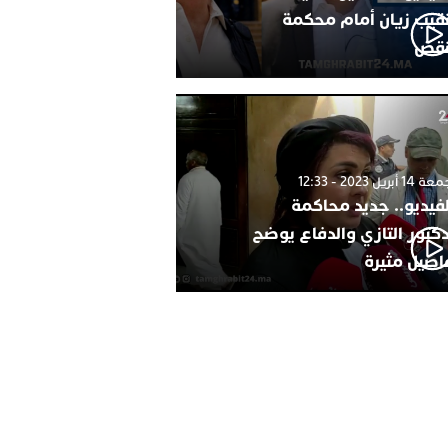
نقيب زيان أمام محكمة
نقض
1 أبريل 2023 - 12:33
لفيديو.. جديد محاكمة
دكتور التازي والدفاع يوضح
اصيل مثيرة