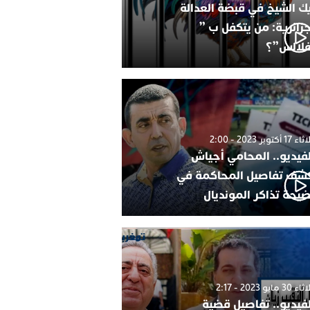
ك الشيخ في قبضة العدالة
جزائرية: من يتكفل ب ”
فلالس”؟
1 أكتوبر 2023 - 2:00
لفيديو.. المحامي أجياش
شف تفاصيل المحاكمة في
يحة تذاكر المونديال
30 مايو 2023 - 2:17
لفيديو.. تفاصيل قضية