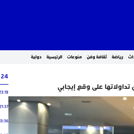
اث
رياضة
ثقافة وفن
منوعات
الرئيسية
دولية
24 ساعة
 تداولاتها على وقع إيجابي
23:18
21:37
13:36