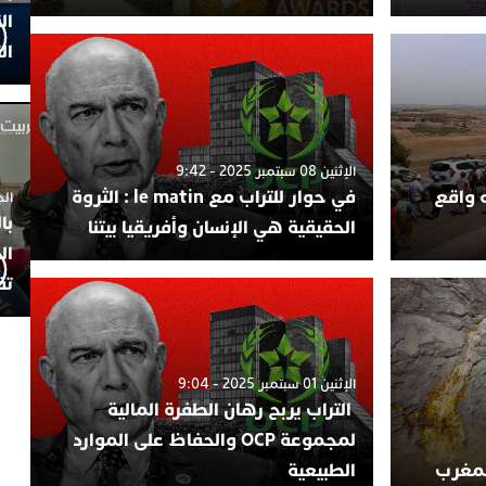
ال
ال
الإثنين 08 سبتمبر 2025 - 9:42
ه واقع
في حوار للتراب مع le matin : الثروة
الجمعة 4
با
الحقيقية هي الإنسان وأفريقيا بيتنا
ال
تف
الإثنين 01 سبتمبر 2025 - 9:04
التراب يربح رهان الطفرة المالية
لمجموعة OCP والحفاظ على الموارد
لمغرب
الطبيعية