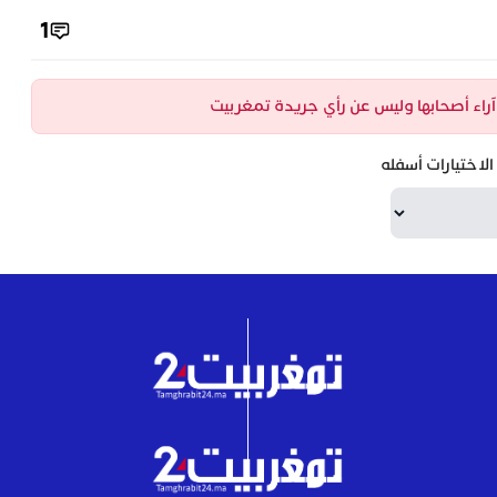
1
ن آراء أصحابها وليس عن رأي جريدة تمغربيت
لاختيارات أسفله