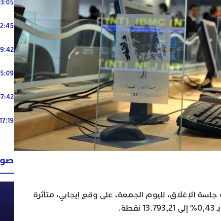
13:05
12:45
19:42
15:09
17:42
17:19
صوت
 جلسة الإغلاق، لليوم الجمعة، على وقع إيجابي، متأثرة
طة.