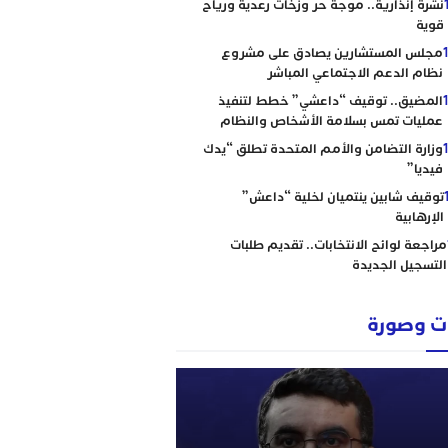
نشرة إنذارية.. موجة حر وزخات رعدية ورياح
قوية
مجلس المستشارين يصادق على مشروع
نظام الدعم الاجتماعي المباشر
المضيق.. توقيف “داعشي” خطط لتنفيذ
عمليات تمس بسلامة الأشخاص والنظام
وزارة التضامن والأمم المتحدة تطلق “يدك
فيديا”
توقيف شابين ينتميان لخلية “داعش”
الإرهابية
مراجعة لوائح الانتخابات.. تقديم طلبات
التسجيل الجديدة
 وصورة