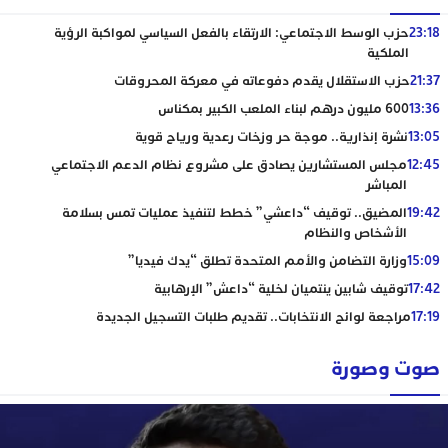
23:18
حزب الوسط الاجتماعي: الارتقاء بالفعل السياسي لمواكبة الرؤية
الملكية
21:37
حزب الاستقلال يقدم دفوعاته في معركة المحروقات
13:36
600 مليون درهم لبناء الملعب الكبير بمكناس
13:05
نشرة إنذارية.. موجة حر وزخات رعدية ورياح قوية
12:45
مجلس المستشارين يصادق على مشروع نظام الدعم الاجتماعي
المباشر
19:42
المضيق.. توقيف “داعشي” خطط لتنفيذ عمليات تمس بسلامة
الأشخاص والنظام
15:09
وزارة التضامن والأمم المتحدة تطلق “يدك فيديا”
17:42
توقيف شابين ينتميان لخلية “داعش” الإرهابية
17:19
مراجعة لوائح الانتخابات.. تقديم طلبات التسجيل الجديدة
صوت وصورة