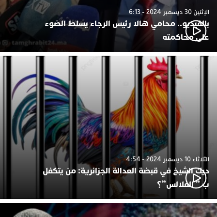
الإثنين 30 ديسمبر 2024 - 6:13
بالفيديو.. محامي هالا رئيس الرجاء يسلط الضوء
على محاكمته
الثلاثاء 10 ديسمبر 2024 - 4:54
ديك الشيخ في قبضة العدالة الجزائرية: من يتكفل
ب ” الفلالس”؟