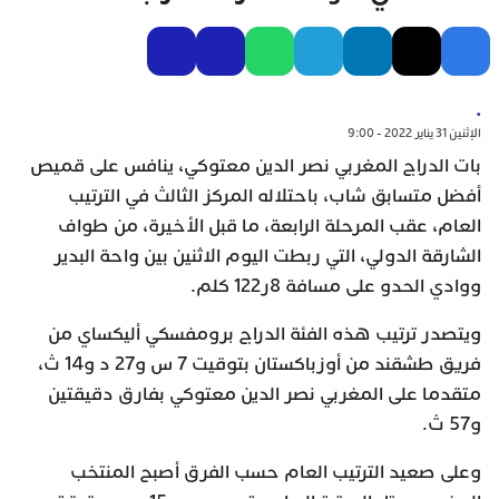
.
الإثنين 31 يناير 2022 - 9:00
بات الدراج المغربي نصر الدين معتوكي، ينافس على قميص
أفضل متسابق شاب، باحتلاله المركز الثالث في الترتيب
العام، عقب المرحلة الرابعة، ما قبل الأخيرة، من طواف
الشارقة الدولي، التي ربطت اليوم الاثنين بين واحة البدير
ووادي الحدو على مسافة 8ر122 كلم.
ويتصدر ترتيب هذه الفئة الدراج برومفسكي أليكساي من
فريق طشقند من أوزباكستان بتوقيت 7 س و27 د و14 ث،
متقدما على المغربي نصر الدين معتوكي بفارق دقيقتين
و57 ث.
وعلى صعيد الترتيب العام حسب الفرق أصبح المنتخب