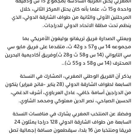
المغربي يحتل المرتبة السادسة بمجموع 15 س ودقيقة
واحدة و15 ث، علما بأنه كان يحتل المركز الثاني، خلال
المرحلتين الأولى والثانية من طواف الشارقة الدولي، الذي
ينظم تحت مظلة الاتحاد الدولي للدراجات.
ويعتلي الصدارة فريق تريغانو بوليغون الأمريكي بما
مجموعه 14 س و57 د و42 ث، متقدما على فريق مايو سي
سي التايواني (14 س و58 ث و28 ث)وفريق أكاديمية البحرين
المحترف (14 س و58 د و55 ث)..
يذكر أن الفريق الوطني المغربي، المشارك في النسخة
السابعة لطواف الشارقة الدولي (28 يناير -فاتح فبراير) يتكون
من الدراجين أسامة خافي، عادل العرباوي، أشرف الدغمي،
الحسين الصباحي، نصر الدين معتوكي ومحمد الشاوي.
وفضلا عن المنتخب المغربي يشارك في منافسات النسخة
السابعة من طواف الشارقة الدولي 128 دراجا يمثلون 24
فريقا ومنتخبا من 16 بلدا، سيقطعون مسافة إجمالية تصل