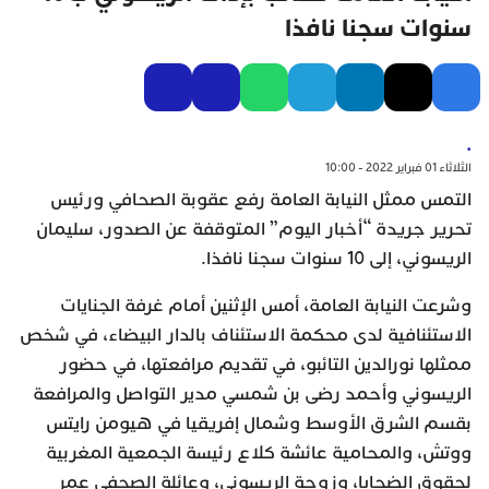
سنوات سجنا نافذا
.
الثلاثاء 01 فبراير 2022 - 10:00
التمس ممثل النيابة العامة رفع عقوبة الصحافي ورئيس
تحرير جريدة “أخبار اليوم” المتوقفة عن الصدور، سليمان
الريسوني، إلى 10 سنوات سجنا نافذا.
وشرعت النيابة العامة، أمس الإثنين أمام غرفة الجنايات
الاستئنافية لدى محكمة الاستئناف بالدار البيضاء، في شخص
ممثلها نورالدين التائبو، في تقديم مرافعتها، في حضور
الريسوني وأحمد رضى بن شمسي مدير التواصل والمرافعة
بقسم الشرق الأوسط وشمال إفريقيا في هيومن رايتس
ووتش، والمحامية عائشة كلاع رئيسة الجمعية المغربية
لحقوق الضحايا، وزوجة الريسوني، وعائلة الصحفي عمر