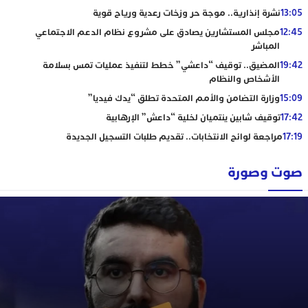
13:05
نشرة إنذارية.. موجة حر وزخات رعدية ورياح قوية
12:45
مجلس المستشارين يصادق على مشروع نظام الدعم الاجتماعي
المباشر
19:42
المضيق.. توقيف “داعشي” خطط لتنفيذ عمليات تمس بسلامة
الأشخاص والنظام
15:09
وزارة التضامن والأمم المتحدة تطلق “يدك فيديا”
17:42
توقيف شابين ينتميان لخلية “داعش” الإرهابية
17:19
مراجعة لوائح الانتخابات.. تقديم طلبات التسجيل الجديدة
صوت وصورة