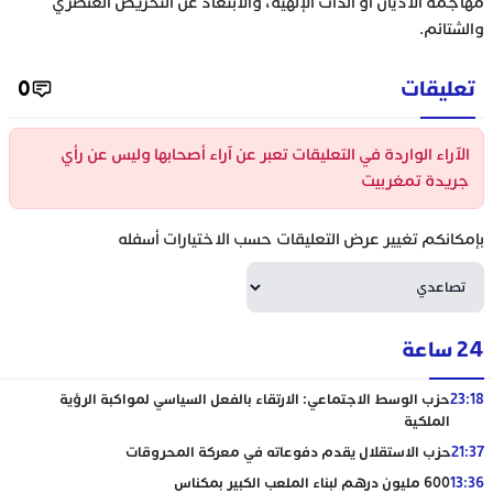
مهاجمة الأديان أو الذات الإلهية، والابتعاد عن التحريض العنصري
والشتائم.
تعليقات
0
الآراء الواردة في التعليقات تعبر عن آراء أصحابها وليس عن رأي
جريدة تمغربيت
بإمكانكم تغيير عرض التعليقات حسب الاختيارات أسفله
24 ساعة
23:18
حزب الوسط الاجتماعي: الارتقاء بالفعل السياسي لمواكبة الرؤية
الملكية
21:37
حزب الاستقلال يقدم دفوعاته في معركة المحروقات
13:36
600 مليون درهم لبناء الملعب الكبير بمكناس