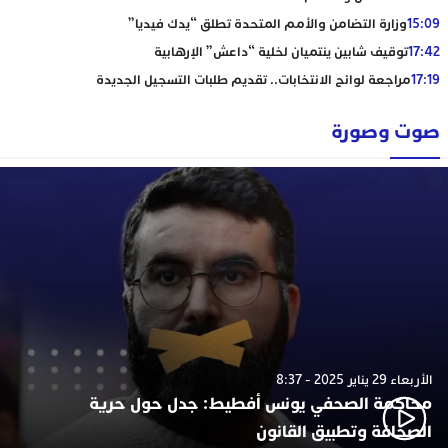
15:09
وزارة التضامن والأمم المتحدة تطلق “يدك فيديا”
17:42
توقيف شابين ينتميان لخلية “داعش” الإرهابية
17:19
مراجعة لوائح الانتخابات.. تقديم طلبات التسجيل الجديدة
صوت وصورة
الأربعاء 29 يناير 2025 - 8:37
محاكمة الصحفي يونس أفطيط: جدل حول حرية
الصحافة وتطبيق القانون