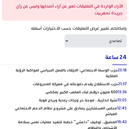
الآراء الواردة في التعليقات تعبر عن آراء أصحابها وليس عن رأي
جريدة تمغربيت
بإمكانكم تغيير عرض التعليقات حسب الاختيارات أسفله
24 ساعة
23:18
حزب الوسط الاجتماعي: الارتقاء بالفعل السياسي لمواكبة الرؤية
الملكية
21:37
حزب الاستقلال يقدم دفوعاته في معركة المحروقات
13:36
600 مليون درهم لبناء الملعب الكبير بمكناس
13:05
نشرة إنذارية.. موجة حر وزخات رعدية ورياح قوية
12:45
مجلس المستشارين يصادق على مشروع نظام الدعم الاجتماعي
المباشر
19:42
المضيق.. توقيف “داعشي” خطط لتنفيذ عمليات تمس بسلامة
الأشخاص والنظام