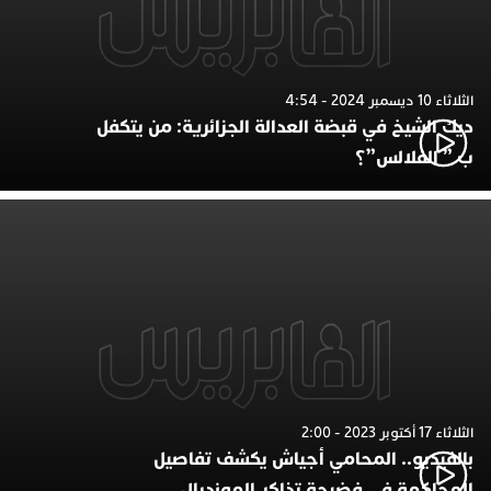
الثلاثاء 10 ديسمبر 2024 - 4:54
ديك الشيخ في قبضة العدالة الجزائرية: من يتكفل
ب ” الفلالس”؟
الثلاثاء 17 أكتوبر 2023 - 2:00
بالفيديو.. المحامي أجياش يكشف تفاصيل
المحاكمة في فضيحة تذاكر المونديال