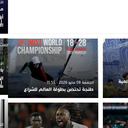
الأربعاء
مح
أف
ال
الإثنين 30
با
ال
لمية
الجمعة 08 مايو 2026 - 11:55
مح
طنجة تحتضن بطولة العالم للشراع
الثلاثاء 0