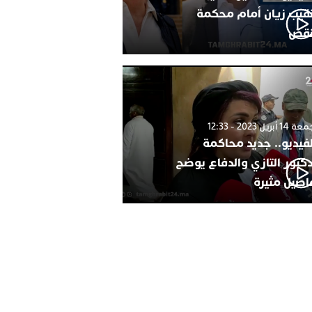
نقيب زيان أمام محكمة
نقض
1 أبريل 2023 - 12:33
لفيديو.. جديد محاكمة
دكتور التازي والدفاع يوضح
اصيل مثيرة