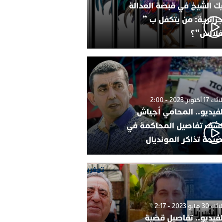
ك الشيخ في قبضة العدالة
جزائرية: من يتكفل ب ”
فلالس”؟
1 أكتوبر 2023 - 2:00
لفيديو.. المحامي أجياش
شف تفاصيل المحاكمة في
يحة تذاكر المونديال
30 مايو 2023 - 2:17
لفيديو.. تفاصيل قضية