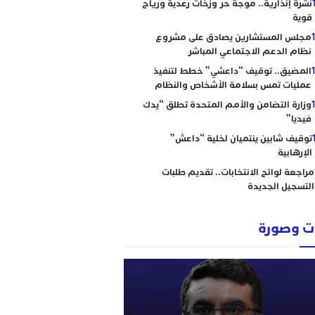
نشرة إنذارية.. موجة حر وزخات رعدية ورياح
قوية
مجلس المستشارين يصادق على مشروع
نظام الدعم الاجتماعي المباشر
المضيق.. توقيف “داعشي” خطط لتنفيذ
عمليات تمس بسلامة الأشخاص والنظام
وزارة التضامن والأمم المتحدة تطلق “يدك
فيديا”
توقيف شابين ينتميان لخلية “داعش”
الإرهابية
مراجعة لوائح الانتخابات.. تقديم طلبات
التسجيل الجديدة
 وصورة