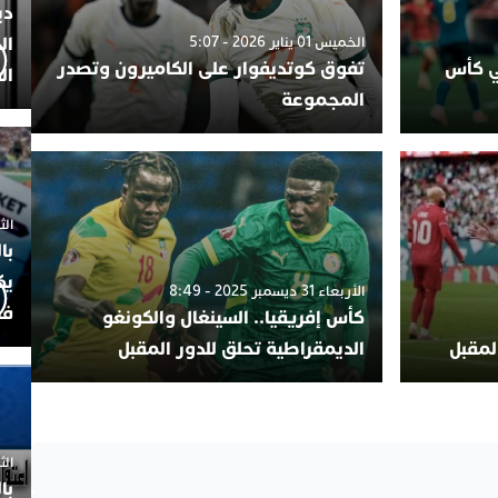
دي
ال
الخميس 01 يناير 2026 - 5:07
ئي كأس
تفوق كوتديفوار على الكاميرون وتصدر
ال
المجموعة
الثلاثاء 7
با
يك
الأربعاء 31 ديسمبر 2025 - 8:49
فض
كأس إفريقيا.. السينغال والكونغو
المقبل
الديمقراطية تحلق للدور المقبل
الثلاثاء 
با