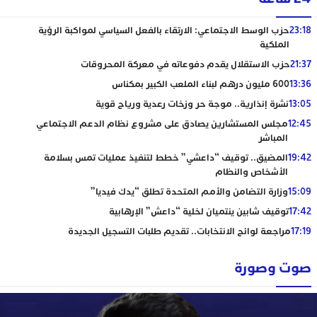
23:18
حزب الوسط الاجتماعي: الارتقاء بالفعل السياسي لمواكبة الرؤية
الملكية
21:37
حزب الاستقلال يقدم دفوعاته في معركة المحروقات
13:36
600 مليون درهم لبناء الملعب الكبير بمكناس
13:05
نشرة إنذارية.. موجة حر وزخات رعدية ورياح قوية
12:45
مجلس المستشارين يصادق على مشروع نظام الدعم الاجتماعي
المباشر
19:42
المضيق.. توقيف “داعشي” خطط لتنفيذ عمليات تمس بسلامة
الأشخاص والنظام
15:09
وزارة التضامن والأمم المتحدة تطلق “يدك فيديا”
17:42
توقيف شابين ينتميان لخلية “داعش” الإرهابية
17:19
مراجعة لوائح الانتخابات.. تقديم طلبات التسجيل الجديدة
صوت وصورة