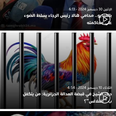
الإثنين 30 ديسمبر 2024 - 6:13
بالفيديو.. محامي هالا رئيس الرجاء يسلط الضوء
على محاكمته
الثلاثاء 10 ديسمبر 2024 - 4:54
ديك الشيخ في قبضة العدالة الجزائرية: من يتكفل
ب ” الفلالس”؟