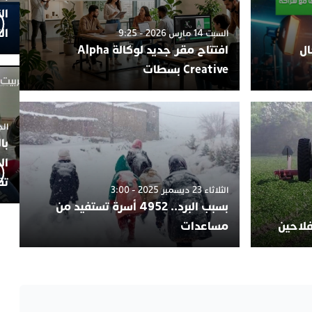
ال
ال
السبت 14 مارس 2026 - 9:25
ال
افتتاح مقر جديد لوكالة Alpha
Creative بسطات
الجمعة 4
با
ال
تف
الثلاثاء 23 ديسمبر 2025 - 3:00
بسبب البرد.. 4952 أسرة تستفيد من
فلاحين
مساعدات