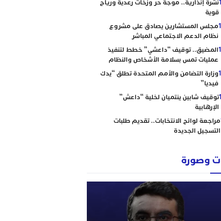
نشرة إنذارية.. موجة حر وزخات رعدية ورياح
قوية
مجلس المستشارين يصادق على مشروع
نظام الدعم الاجتماعي المباشر
المضيق.. توقيف “داعشي” خطط لتنفيذ
عمليات تمس بسلامة الأشخاص والنظام
وزارة التضامن والأمم المتحدة تطلق “يدك
فيديا”
توقيف شابين ينتميان لخلية “داعش”
الإرهابية
مراجعة لوائح الانتخابات.. تقديم طلبات
التسجيل الجديدة
 وصورة