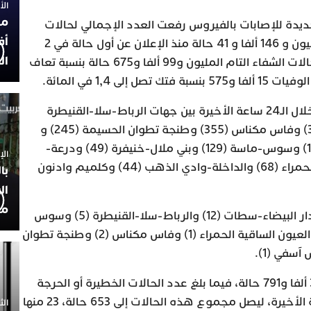
الأربعاء
مح
جديدة للإصابات بالفيروس رفعت العدد الإجمالي لحالات
أف
الإصابة المؤكدة بالمملكة إلى مليون و 146 ألفا و 41 حالة منذ الإعلان عن أول حالة في 2
ال
مارس 2020، فيما بلغ مجموع حالات الشفاء التام المليون و99 ألفا و675 حالة بنسبة تعاف
وتتوزع حالات الإصابة المسجلة خلال الـ24 ساعة الأخيرة بين جهات الرباط-سلا-القنيطرة
(370) والدار البيضاء-سطات (366) وفاس مكناس (355) وطنجة تطوان الحسيمة (245) و
الشرق (206) ومراكش آسفي (126) وسوس-ماسة (129) وبني ملال-خنيفرة (49) ودرعة-
الإثنين 30
تافيلالت (66) والعيون-الساقية الحمراء (68) والداخلة-وادي الذهب (44) وكلميم وادنون
با
ال
مح
أما الوفيات، فتتوزع بين جهات الدار البيضاء-سطات (12) والرباط-سلا-القنيطرة (5) وسوس
ماسة (5) و كلميم واد نون (3) والعيون الساقية الحمراء (1) وفاس مكناس (2) وطنجة تطوان
وبلغ مجموع الحالات النشطة 30 ألفا و791 حالة، فيما بلغ عدد الحالات الخطيرة أو الحرجة
الجديدة 75 حالة خلال الـ24 ساعة الأخيرة، ليصل مجموع هذه الحالات إلى 653 حالة، 23 منها
الثلاثاء 0