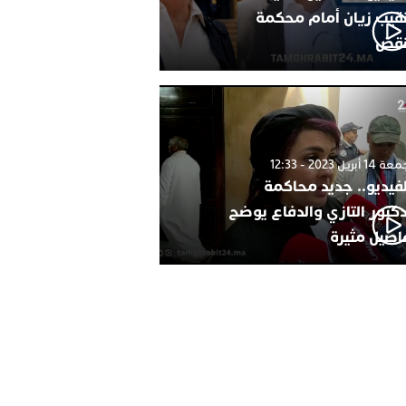
نقيب زيان أمام محكمة
نقض
1 أبريل 2023 - 12:33
لفيديو.. جديد محاكمة
دكتور التازي والدفاع يوضح
اصيل مثيرة