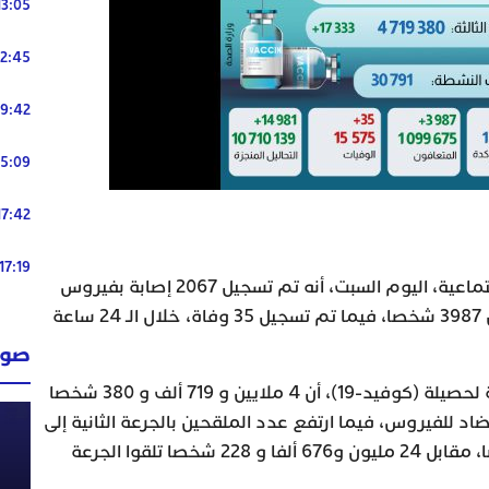
13:05
12:45
19:42
15:09
17:42
17:19
أعلنت وزارة الصحة والحماية الاجتماعية، اليوم السبت، أنه تم تسجيل 2067 إصابة بفيروس
(كوفيد-19)، وبلغ عدد المتعافين 3987 شخصا، فيما تم تسجيل 35 وفاة، خلال الـ 24 ساعة
صوت
وأبرزت الوزارة، في النشرة اليومية لحصيلة (كوفيد-19)، أن 4 ملايين و 719 ألف و 380 شخصا
مضاد للفيروس، فيما ارتفع عدد الملقحين بالجرعة الثانية إلى
23 مليون و103 ألاف و 194 شخصا، مقابل 24 مليون و676 ألفا و 228 شخصا تلقوا الجرعة