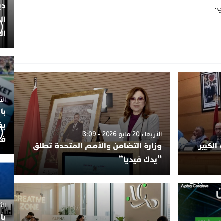
دي
.
ال
ال
الثلاثاء 7
با
يك
الأربعاء 20 مايو 2026 - 3:09
فض
الكبير
وزارة التضامن والأمم المتحدة تطلق
“يدك فيديا”
الثلاثاء 
با