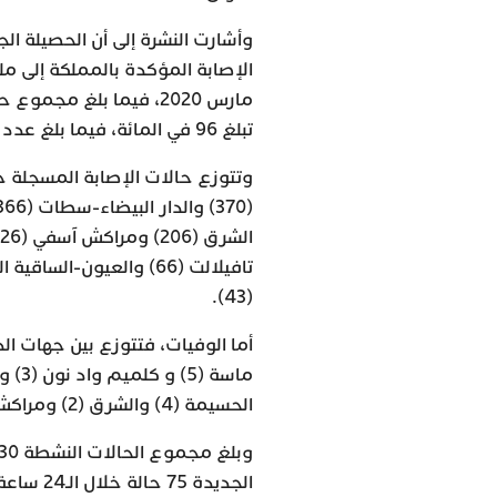
وأشارت النشرة إلى أن الحصيلة ال
تبلغ 96 في المائة، فيما بلغ عدد الوفيات 15 ألفا و575 بنسبة فتك تصل إلى 1,4 في المائة.
(43).
الحسيمة (4) والشرق (2) ومراكش آسفي (1).