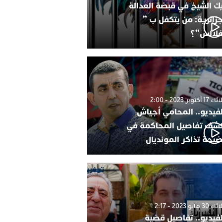
ك الشيخ في قبضة العدالة
جزائرية: من يتكفل ب ”
فلالس”؟
1 أكتوبر 2023 - 2:00
لفيديو.. المحامي أجياش
شف تفاصيل المحاكمة في
يحة تذاكر المونديال
30 مايو 2023 - 2:17
لفيديو.. تفاصيل قضية