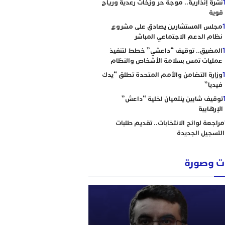
نشرة إنذارية.. موجة حر وزخات رعدية ورياح
قوية
مجلس المستشارين يصادق على مشروع
نظام الدعم الاجتماعي المباشر
المضيق.. توقيف “داعشي” خطط لتنفيذ
عمليات تمس بسلامة الأشخاص والنظام
وزارة التضامن والأمم المتحدة تطلق “يدك
فيديا”
توقيف شابين ينتميان لخلية “داعش”
الإرهابية
مراجعة لوائح الانتخابات.. تقديم طلبات
التسجيل الجديدة
 وصورة