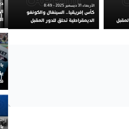
دي
الأربعاء 31 ديسمبر 2025 - 8:49
ال
كأس إفريقيا.. السينغال والكونغو
ال
المقبل
الديمقراطية تحلق للدور المقبل
الثلاثاء 7
با
يك
فض
الثلاثاء 
با