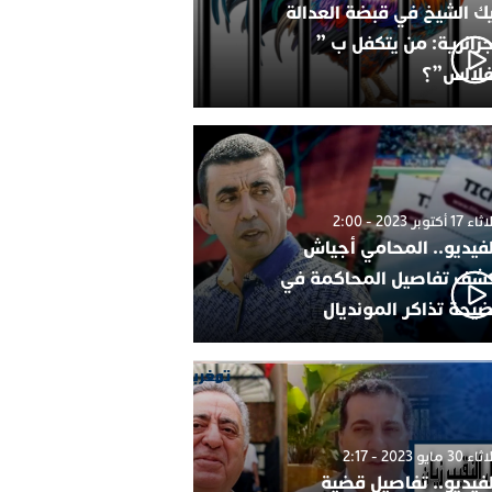
ك الشيخ في قبضة العدالة
جزائرية: من يتكفل ب ”
فلالس”؟
1 أكتوبر 2023 - 2:00
لفيديو.. المحامي أجياش
شف تفاصيل المحاكمة في
يحة تذاكر المونديال
30 مايو 2023 - 2:17
لفيديو.. تفاصيل قضية