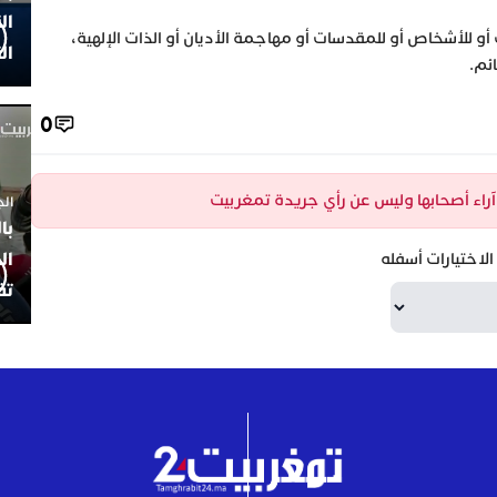
ال
 أو للأشخاص أو للمقدسات أو مهاجمة الأديان أو الذات الإلهية،
ال
ئم.
0
ن آراء أصحابها وليس عن رأي جريدة تمغربيت
الجمعة 4
با
ال
لاختيارات أسفله
تف