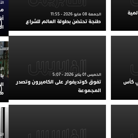
الأربعاء
مح
لمية
الجمعة 08 مايو 2026 - 11:55
أف
طنجة تحتضن بطولة العالم للشراع
ال
الإثنين 30
الخميس 01 يناير 2026 - 5:07
با
ئي كأس
تفوق كوتديفوار على الكاميرون وتصدر
ال
المجموعة
مح
الثلاثاء 0