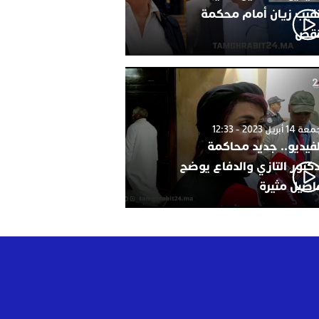
نقيب زيان أمام محكمة
نقض
1 أبريل 2023 - 12:33
لفيديو.. جديد محاكمة
دكتور التازي والدفاع يوضح
اصيل مثيرة