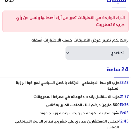
تعليقات
0
الآراء الواردة في التعليقات تعبر عن آراء أصحابها وليس عن رأي
جريدة تمغربيت
بإمكانكم تغيير عرض التعليقات حسب الاختيارات أسفله
24 ساعة
23:18
حزب الوسط الاجتماعي: الارتقاء بالفعل السياسي لمواكبة الرؤية
الملكية
21:37
حزب الاستقلال يقدم دفوعاته في معركة المحروقات
13:36
600 مليون درهم لبناء الملعب الكبير بمكناس
13:05
نشرة إنذارية.. موجة حر وزخات رعدية ورياح قوية
12:45
مجلس المستشارين يصادق على مشروع نظام الدعم الاجتماعي
المباشر