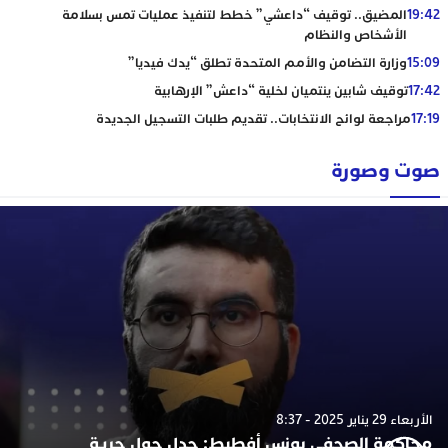
19:42
المضيق.. توقيف “داعشي” خطط لتنفيذ عمليات تمس بسلامة
الأشخاص والنظام
15:09
وزارة التضامن والأمم المتحدة تطلق “يدك فيديا”
17:42
توقيف شابين ينتميان لخلية “داعش” الإرهابية
17:19
مراجعة لوائح الانتخابات.. تقديم طلبات التسجيل الجديدة
صوت وصورة
الأربعاء 29 يناير 2025 - 8:37
محاكمة الصحفي يونس أفطيط: جدل حول حرية