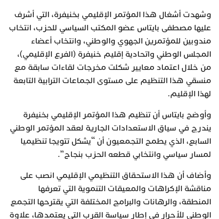
وشهدت أشغال هذا المؤتمر الإقليمي بخنيفرة، التي أشرف
عليها مصطفى بايتاس عضو المكتب السياسي للحزب، انتخاب
مندوبين للمؤتمرين الجهوي والوطني، وانتخاب أعضاء
المجلس الوطني واتحادية إقليم خنيفرة (الفرع الإقليمي)،
من خلال اعتماد معايير شكلت مخرجات لقاءات سابقة مع
منسقي هذا التنظيم على مستوى الجماعات الترابية التابعة
لهذا الإقليم.
وأوضح بايتاس أن تنظيم هذا المؤتمر الإقليمي بخنيفرة
يندرج في سياق الاستعدادات الجارية لعقد المؤتمر الوطني
السابع، الذي يطمح التجمعيون أن “يشكل تتويجا تنظيميا
لمسار سياسي وانتخابي قطعه الحزب بنجاح”.
وأضاف أن هذا الاستحقاق التنظيمي الإقليمي انصب على
مناقشة الإكراهات والمعيقات التنموية التي تعرفها
المنطقة، والرهانات والبرامج المختلفة التي يقترحها التجمع
الوطني للأحرار في إطار سياسة القرب التي يعتمدها، علاوة