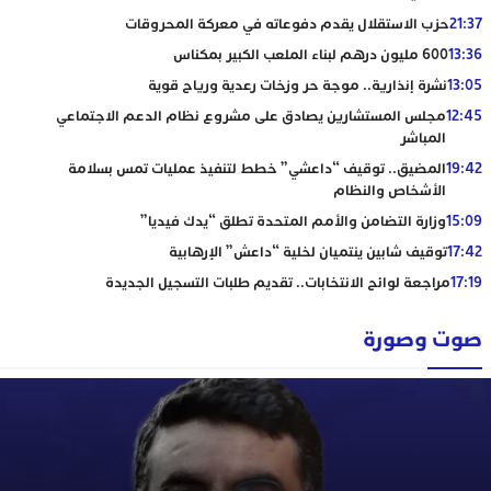
21:37
حزب الاستقلال يقدم دفوعاته في معركة المحروقات
13:36
600 مليون درهم لبناء الملعب الكبير بمكناس
13:05
نشرة إنذارية.. موجة حر وزخات رعدية ورياح قوية
12:45
مجلس المستشارين يصادق على مشروع نظام الدعم الاجتماعي
المباشر
19:42
المضيق.. توقيف “داعشي” خطط لتنفيذ عمليات تمس بسلامة
الأشخاص والنظام
15:09
وزارة التضامن والأمم المتحدة تطلق “يدك فيديا”
17:42
توقيف شابين ينتميان لخلية “داعش” الإرهابية
17:19
مراجعة لوائح الانتخابات.. تقديم طلبات التسجيل الجديدة
صوت وصورة