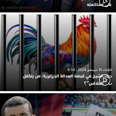
على محاكمته
الثلاثاء 10 ديسمبر 2024 - 4:54
ديك الشيخ في قبضة العدالة الجزائرية: من يتكفل
ب ” الفلالس”؟