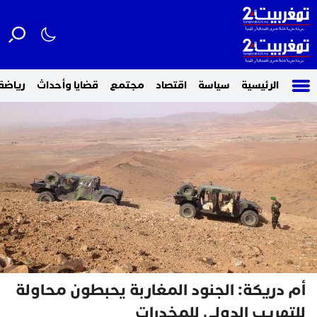
الرئيسية
سياسة
اقتصاد
مجتمع
قضايا وأحداث
رياضة
أم دريكة: الجنود المغاربة يحبطون محاولة
للتهريب الدولي للمخدرات