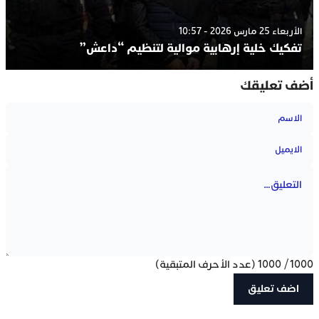
الأربعاء 25 مارس 2026 - 10:57
تفكيك خلية إرهابية موالية لتنظيم “داعش”
أضف تعليقك
1000
/
1000
(عدد الأحرف المتبقية)