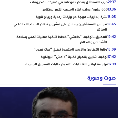
21:37
حزب الاستقلال يقدم دفوعاته في معركة المحروقات
13:36
600 مليون درهم لبناء الملعب الكبير بمكناس
13:05
نشرة إنذارية.. موجة حر وزخات رعدية ورياح قوية
12:45
مجلس المستشارين يصادق على مشروع نظام الدعم الاجتماعي
المباشر
19:42
المضيق.. توقيف “داعشي” خطط لتنفيذ عمليات تمس بسلامة
الأشخاص والنظام
15:09
وزارة التضامن والأمم المتحدة تطلق “يدك فيديا”
17:42
توقيف شابين ينتميان لخلية “داعش” الإرهابية
17:19
مراجعة لوائح الانتخابات.. تقديم طلبات التسجيل الجديدة
صوت وصورة