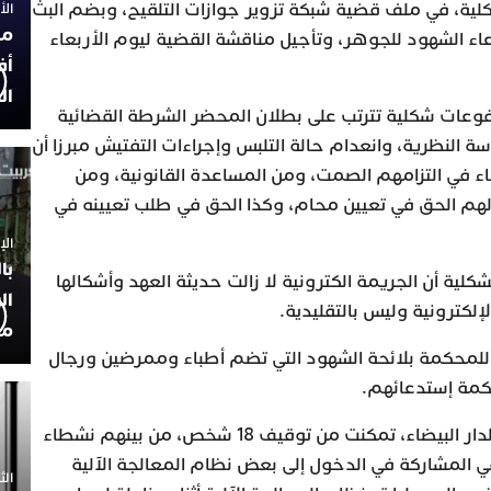
ية، في ملف قضية شبكة تزوير جوازات التلقيح، وبضم البث
الأربعاء
مح
ء الشهود للجوهر، وتأجيل مناقشة القضية ليوم الأربعاء
أف
ال
فوعات شكلية تترتب على بطلان المحضر الشرطة القضائية
ة النظرية، وانعدام حالة التلبس وإجراءات التفتيش مبرزا أن
اء في التزامهم الصمت، ومن المساعدة القانونية، ومن
 ولهم الحق في تعيين محام، وكذا الحق في طلب تعيينه في
الإثنين 30
با
كلية أن الجريمة الكترونية لا زالت حديثة العهد وأشكالها
ال
لإلكترونية وليس بالتقليدية.
مح
 للمحكمة بلائحة الشهود التي تضم أطباء وممرضين ورجال
كمة إستدعائهم.
وكانت الشرطة القضائية بمدينة الدار البيضاء، تمكنت من توقيف 18 شخص، من بينهم نشطاء
شتباه في المشاركة في الدخول إلى بعض نظام المعالجة الآلية
الثلاثاء 0