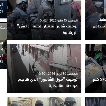
ال
ال
خطط
الجمعة 15 مايو 2026 - 5:42
لأشخاص
توقيف شابين ينتميان لخلية “داعش”
الإرهابية
الجمعة 4
با
ال
تف
الخميس 30 أبريل 2026 - 10:40
طنجة.. إحباط محاولة تهريب 570 كلغ
توقيف “مول الشاقور” الذي هاجم
مواطنا بالقنيطرة