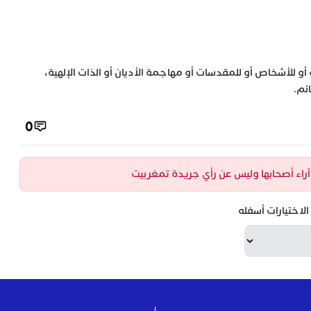
 أو للأشخاص أو للمقدسات أو مهاجمة الأديان أو الذات الإلهية،
ئم.
0
ن آراء أصحابها وليس عن رأي جريدة تمغربيت
لاختيارات أسفله