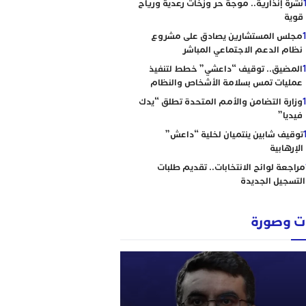
نشرة إنذارية.. موجة حر وزخات رعدية ورياح
قوية
مجلس المستشارين يصادق على مشروع
نظام الدعم الاجتماعي المباشر
المضيق.. توقيف “داعشي” خطط لتنفيذ
عمليات تمس بسلامة الأشخاص والنظام
وزارة التضامن والأمم المتحدة تطلق “يدك
فيديا”
توقيف شابين ينتميان لخلية “داعش”
الإرهابية
مراجعة لوائح الانتخابات.. تقديم طلبات
التسجيل الجديدة
 وصورة