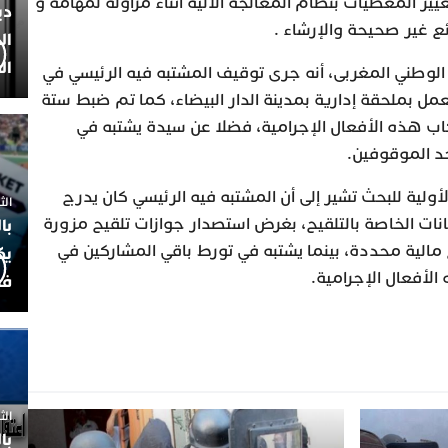
ر المعطيات بنظام المعالجة الآلية أثناء مزاولة لمهامه و
دي
 غير صحيحة والإرشاء .
ال
ال
 الوطني المغربى، أنه جرى توقيف المشتبه فيه الرئيسي في
 بملحقة إدارية بمدينة الدار البيضاء، كما تم ضبط ستة
اب هذه الأفعال الإجرامية، فضلا عن سيدة يشتبه في
حد الموقوفين.
ولية للبحث تشير إلى أن المشتبه فيه الرئيسي كان يدرج
الثلاثاء 7
ات الخاصة بالتلقيح، بغرض استصدار جوازات تلقيح مزورة
با
 مالية محددة، بينما يشتبه في تورط باقي المشاركين في
يك
لأفعال الإجرامية.
فض
الثلاثاء 
با