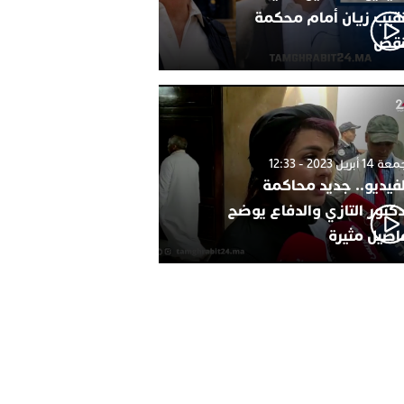
نقيب زيان أمام محكمة
نقض
1 أبريل 2023 - 12:33
لفيديو.. جديد محاكمة
دكتور التازي والدفاع يوضح
اصيل مثيرة