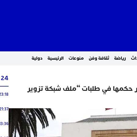
اث
رياضة
ثقافة وفن
منوعات
الرئيسية
دولية
24 ساعة
در حكمها في طلبات “ملف شبكة تزوير
23:18
21:37
13:36