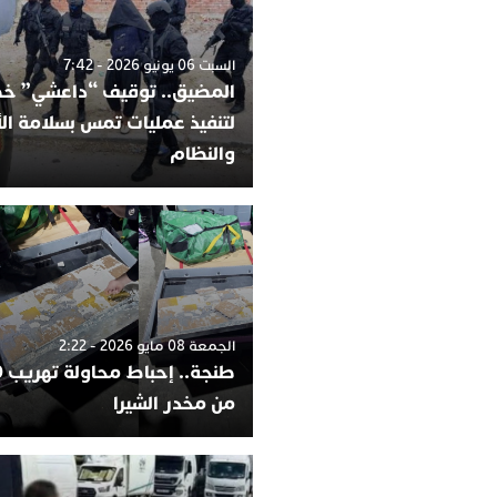
السبت 06 يونيو 2026 - 7:42
المضيق.. توقيف “داعشي” 
لتنفيذ عمليات تمس بسلامة ا
والنظام
الجمعة 08 مايو 2026 - 2:22
من مخدر الشيرا