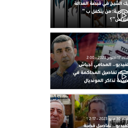
ك الشيخ في قبضة العدالة
جزائرية: من يتكفل ب ”
فلالس”؟
1 أكتوبر 2023 - 2:00
لفيديو.. المحامي أجياش
شف تفاصيل المحاكمة في
يحة تذاكر المونديال
30 مايو 2023 - 2:17
لفيديو.. تفاصيل قضية