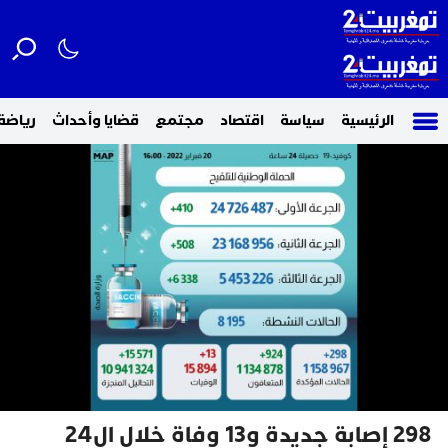
الرئيسية
سياسة
اقتصاد
مجتمع
قضايا وأحداث
رياضة
298 إصابة جديدة و13 وفاة خلال ال24