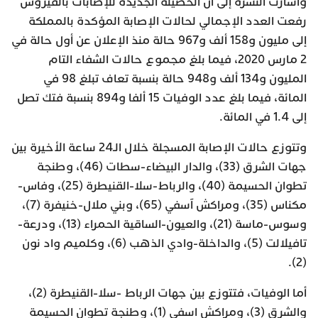
وأشارت النشرة إلى أن الحصيلة الجديدة للإصابات بالفيروس
رفعت العدد الإجمالي لحالات الإصابة المؤكدة بالمملكة
إلى مليون و158 ألف و967 حالة منذ الإعلان عن أول حالة في
2 مارس 2020، فيما بلغ مجموع حالات الشفاء التام
المليون و134 ألف و948 حالة بنسبة تعاف تبلغ 98 في
المائة، فيما بلغ عدد الوفيات 15 ألفا و894 بنسبة فتك تصل
إلى 1.4 في المائة.
وتتوزع حالات الإصابة المسجلة خلال الـ24 ساعة الأخيرة بين
جهات الشرق (33)، والدار البيضاء-سطات (46)، وطنجة
تطوان الحسيمة (40)، والرباط-سلا-القنيطرة (25)، وفاس-
مكناس (35)، ومراكش آسفي (65)، وبني ملال-خنيفرة (7)،
وسوس-ماسة (21)، والعيون-الساقية الحمراء (13)، ودرعة-
تافيلالت (5)، والداخلة-وادي الذهب (6)، وكلميم واد نون
(2).
أما الوفيات، فتتوزع بين جهات الرباط -سلا-القنيطرة (2)،
والشرق (3)، ومراكش اسفي (1)، وطنجة تطوان الحسيمة