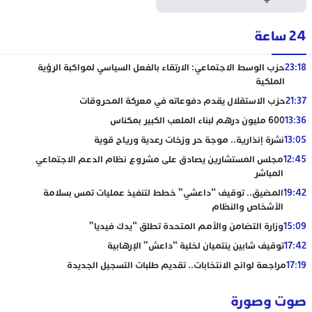
24 ساعة
23:18
حزب الوسط الاجتماعي: الارتقاء بالفعل السياسي لمواكبة الرؤية
الملكية
21:37
حزب الاستقلال يقدم دفوعاته في معركة المحروقات
13:36
600 مليون درهم لبناء الملعب الكبير بمكناس
13:05
نشرة إنذارية.. موجة حر وزخات رعدية ورياح قوية
12:45
مجلس المستشارين يصادق على مشروع نظام الدعم الاجتماعي
المباشر
19:42
المضيق.. توقيف “داعشي” خطط لتنفيذ عمليات تمس بسلامة
الأشخاص والنظام
15:09
وزارة التضامن والأمم المتحدة تطلق “يدك فيديا”
17:42
توقيف شابين ينتميان لخلية “داعش” الإرهابية
17:19
مراجعة لوائح الانتخابات.. تقديم طلبات التسجيل الجديدة
صوت وصورة