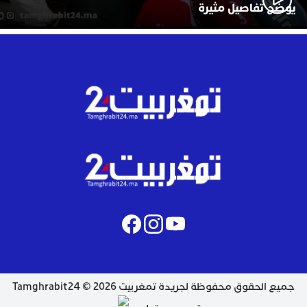
يوضح تفاصيل مثيرة
جميع الحقوق محفوظة لجريدة تمغربيت 2026 © Tamghrabit24