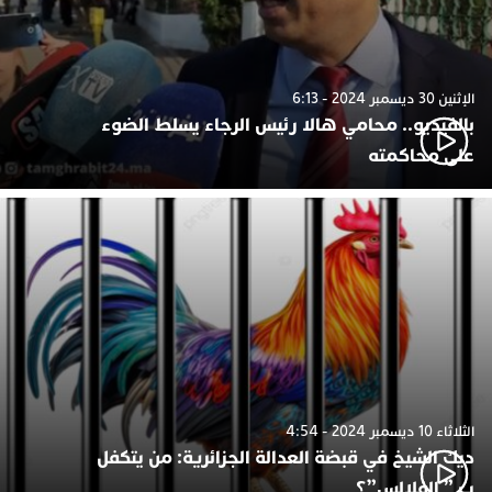
الإثنين 30 ديسمبر 2024 - 6:13
بالفيديو.. محامي هالا رئيس الرجاء يسلط الضوء
على محاكمته
الثلاثاء 10 ديسمبر 2024 - 4:54
ديك الشيخ في قبضة العدالة الجزائرية: من يتكفل
ب ” الفلالس”؟