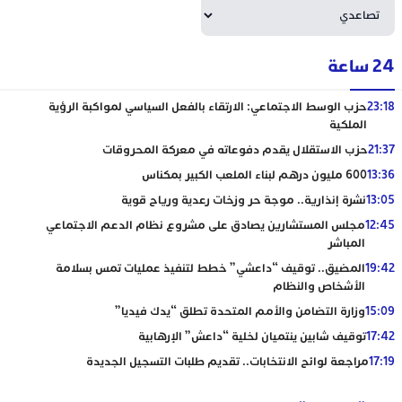
24 ساعة
23:18
حزب الوسط الاجتماعي: الارتقاء بالفعل السياسي لمواكبة الرؤية
الملكية
21:37
حزب الاستقلال يقدم دفوعاته في معركة المحروقات
13:36
600 مليون درهم لبناء الملعب الكبير بمكناس
13:05
نشرة إنذارية.. موجة حر وزخات رعدية ورياح قوية
12:45
مجلس المستشارين يصادق على مشروع نظام الدعم الاجتماعي
المباشر
19:42
المضيق.. توقيف “داعشي” خطط لتنفيذ عمليات تمس بسلامة
الأشخاص والنظام
15:09
وزارة التضامن والأمم المتحدة تطلق “يدك فيديا”
17:42
توقيف شابين ينتميان لخلية “داعش” الإرهابية
17:19
مراجعة لوائح الانتخابات.. تقديم طلبات التسجيل الجديدة