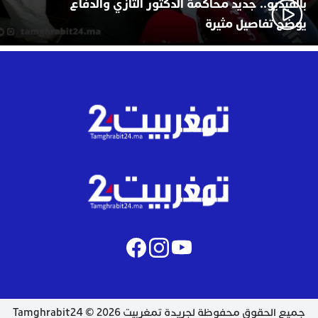
بالفيديو.. جديد محاكمة الدكتور التازي والدفاع
يوضح تفاصيل مثيرة
جميع الحقوق محفوظة لجريدة تمغربيت 2026 © Tamghrabit24