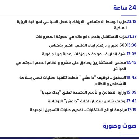
24 ساعة
23:18
حزب الوسط الاجتماعي: الارتقاء بالفعل السياسي لمواكبة الرؤية
الملكية
21:37
حزب الاستقلال يقدم دفوعاته في معركة المحروقات
13:36
600 مليون درهم لبناء الملعب الكبير بمكناس
13:05
نشرة إنذارية.. موجة حر وزخات رعدية ورياح قوية
12:45
مجلس المستشارين يصادق على مشروع نظام الدعم الاجتماعي
المباشر
19:42
المضيق.. توقيف “داعشي” خطط لتنفيذ عمليات تمس بسلامة
الأشخاص والنظام
15:09
وزارة التضامن والأمم المتحدة تطلق “يدك فيديا”
17:42
توقيف شابين ينتميان لخلية “داعش” الإرهابية
17:19
مراجعة لوائح الانتخابات.. تقديم طلبات التسجيل الجديدة
صوت وصورة