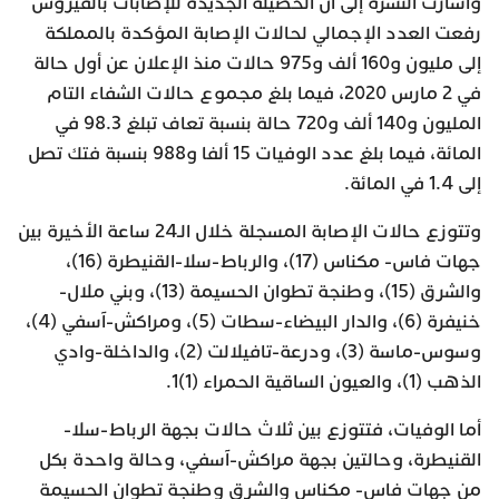
وأشارت النشرة إلى أن الحصيلة الجديدة للإصابات بالفيروس
رفعت العدد الإجمالي لحالات الإصابة المؤكدة بالمملكة
إلى مليون و160 ألف و975 حالات منذ الإعلان عن أول حالة
في 2 مارس 2020، فيما بلغ مجموع حالات الشفاء التام
المليون و140 ألف و720 حالة بنسبة تعاف تبلغ 98.3 في
المائة، فيما بلغ عدد الوفيات 15 ألفا و988 بنسبة فتك تصل
إلى 1.4 في المائة.
وتتوزع حالات الإصابة المسجلة خلال الـ24 ساعة الأخيرة بين
جهات فاس- مكناس (17)، والرباط-سلا-القنيطرة (16)،
والشرق (15)، وطنجة تطوان الحسيمة (13)، وبني ملال-
خنيفرة (6)، والدار البيضاء-سطات (5)، ومراكش-آسفي (4)،
وسوس-ماسة (3)، ودرعة-تافيلالت (2)، والداخلة-وادي
الذهب (1)، والعيون الساقية الحمراء (1)1.
أما الوفيات، فتتوزع بين ثلاث حالات بجهة الرباط-سلا-
القنيطرة، وحالتين بجهة مراكش-آسفي، وحالة واحدة بكل
من جهات فاس- مكناس والشرق وطنجة تطوان الحسيمة