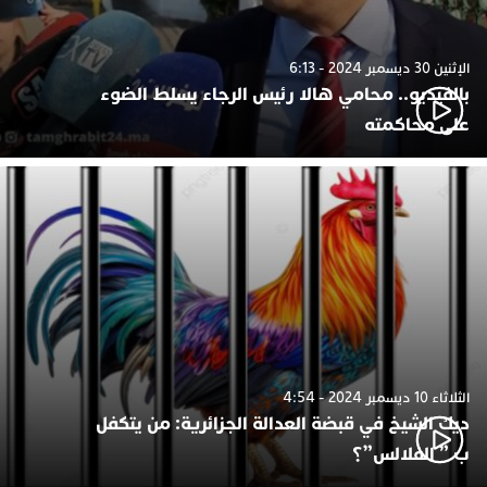
الإثنين 30 ديسمبر 2024 - 6:13
بالفيديو.. محامي هالا رئيس الرجاء يسلط الضوء
على محاكمته
الثلاثاء 10 ديسمبر 2024 - 4:54
ديك الشيخ في قبضة العدالة الجزائرية: من يتكفل
ب ” الفلالس”؟