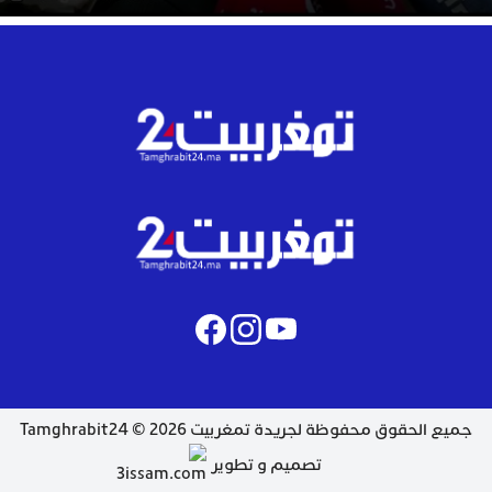
جميع الحقوق محفوظة لجريدة تمغربيت 2026 © Tamghrabit24
تصميم و تطوير