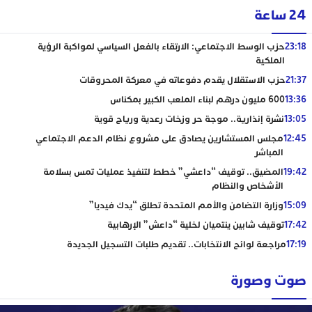
24 ساعة
23:18
حزب الوسط الاجتماعي: الارتقاء بالفعل السياسي لمواكبة الرؤية
الملكية
21:37
حزب الاستقلال يقدم دفوعاته في معركة المحروقات
13:36
600 مليون درهم لبناء الملعب الكبير بمكناس
13:05
نشرة إنذارية.. موجة حر وزخات رعدية ورياح قوية
12:45
مجلس المستشارين يصادق على مشروع نظام الدعم الاجتماعي
المباشر
19:42
المضيق.. توقيف “داعشي” خطط لتنفيذ عمليات تمس بسلامة
الأشخاص والنظام
15:09
وزارة التضامن والأمم المتحدة تطلق “يدك فيديا”
17:42
توقيف شابين ينتميان لخلية “داعش” الإرهابية
17:19
مراجعة لوائح الانتخابات.. تقديم طلبات التسجيل الجديدة
صوت وصورة