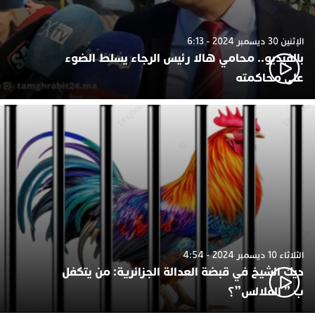
الإثنين 30 ديسمبر 2024 - 6:13
بالفيديو.. محامي هالا رئيس الرجاء يسلط الضوء
على محاكمته
الثلاثاء 10 ديسمبر 2024 - 4:54
ديك الشيخ في قبضة العدالة الجزائرية: من يتكفل
ب ” الفلالس”؟