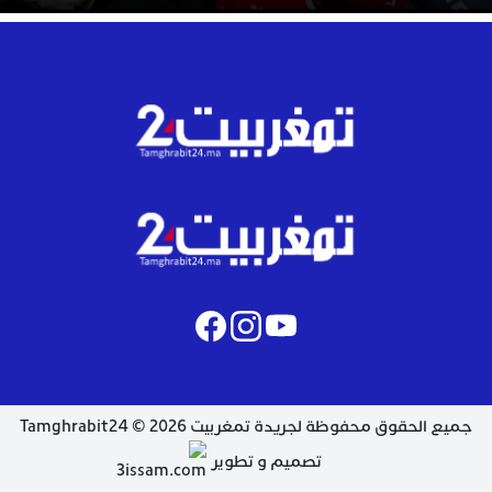
جميع الحقوق محفوظة لجريدة تمغربيت 2026 © Tamghrabit24
تصميم و تطوير