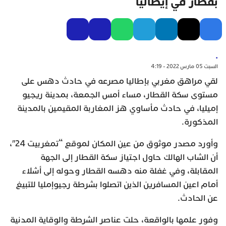
بقطار في إيطاليا
.
السبت 05 مارس 2022 - 4:19
لقي مراهق مغربي بإطاليا مصرعه في حادث دهس على
مستوى سكة القطار، مساء أمس الجمعة، بمدينة ريجيو
إميليا، في حادث مأساوي هز المغاربة المقيمين بالمدينة
المذكورة.
وأورد مصدر موثوق من عين المكان لموقع “تمغربيت 24″،
أن الشاب الهالك حاول اجتياز سكة القطار إلى الجهة
المقابلة، وفي غفلة منه دهسه القطار وحوله إلى أشلاء
أمام اعين المسافرين الذين اتصلوا بشرطة رجيوإمليا للتبيغ
عن الحادث.
وفور علمها بالواقعة، حلت عناصر الشرطة والوقاية المدنية