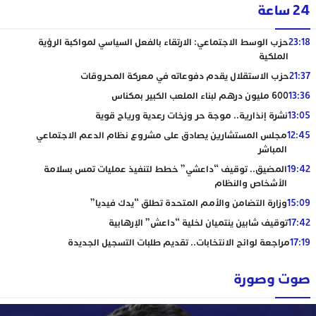
24 ساعة
23:18
حزب الوسط الاجتماعي: الارتقاء بالفعل السياسي لمواكبة الرؤية
الملكية
21:37
حزب الاستقلال يقدم دفوعاته في معركة المحروقات
13:36
600 مليون درهم لبناء الملعب الكبير بمكناس
13:05
نشرة إنذارية.. موجة حر وزخات رعدية ورياح قوية
12:45
مجلس المستشارين يصادق على مشروع نظام الدعم الاجتماعي
المباشر
19:42
المضيق.. توقيف “داعشي” خطط لتنفيذ عمليات تمس بسلامة
الأشخاص والنظام
15:09
وزارة التضامن والأمم المتحدة تطلق “يدك فيديا”
17:42
توقيف شابين ينتميان لخلية “داعش” الإرهابية
17:19
مراجعة لوائح الانتخابات.. تقديم طلبات التسجيل الجديدة
صوت وصورة