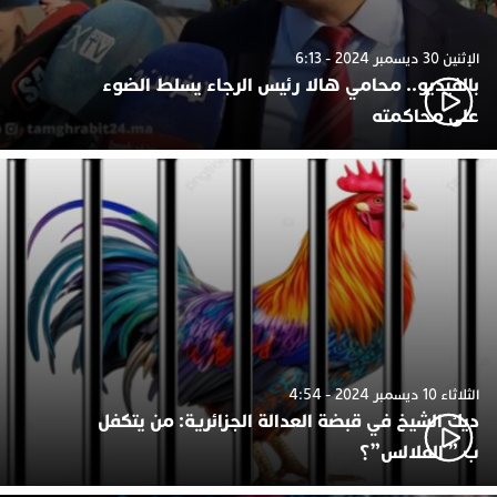
الإثنين 30 ديسمبر 2024 - 6:13
بالفيديو.. محامي هالا رئيس الرجاء يسلط الضوء
على محاكمته
الثلاثاء 10 ديسمبر 2024 - 4:54
ديك الشيخ في قبضة العدالة الجزائرية: من يتكفل
ب ” الفلالس”؟