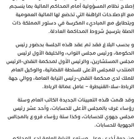
إصلاح نظام المسؤولية أمام المحاكم المالية بما ينسجم
مع الإصلاحات الراهنة التي تخضع لها المالية العمومية
ويتطابق مع المباديء المكرسة في دستور المملكة ذات
الصلة بترسيخ شروط المحاكمة العادلة.
و بحسب البلاغ فقد تم عقد هذه الجلسة بحضور رئيس
الحكومة، ورئيس مجلس النواب، والخليفة الأول لرئيس
مجلس المستشارين، والرئيس الأول لمحكمة النقض-الرئيس
المنتدب للمجلس الأعلى للسلطة القضائية، والوكيل العام
للملك لدى محكمة النقض-رئيس النيابة العامة، ووالي جهة
الرباط-سلا-القنيطرة – عامل عمالة الرباط.
وقد همت هذه التعيينات الجديدة الكاتب العام وستة
رؤساء غرف بالمجلس الأعلى للحسابات، وأحد عشر رئيس
مجلس جهوي للحسابات، وكذا ستة رؤساء فروع بالمجالس
الجهوية للحسابات.
من جهة أخرى، وعلى مستوى النيابة العامة لدى المحاكم