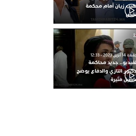
نقيب زيان أمام محكمة
نقض
1 أبريل 2023 - 12:33
لفيديو.. جديد محاكمة
دكتور التازي والدفاع يوضح
اصيل مثيرة