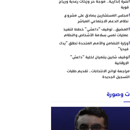
نشرة إنذارية.. موجة حر وزخات رعدية ورياح
قوية
مجلس المستشارين يصادق على مشروع
نظام الدعم الاجتماعي المباشر
المضيق.. توقيف “داعشي” خطط لتنفيذ
عمليات تمس بسلامة الأشخاص والنظام
وزارة التضامن والأمم المتحدة تطلق “يدك
فيديا”
توقيف شابين ينتميان لخلية “داعش”
الإرهابية
مراجعة لوائح الانتخابات.. تقديم طلبات
التسجيل الجديدة
 وصورة