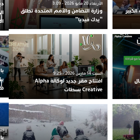
دي
الأربعاء 20 مايو 2026 - 3:09
الكبير
وزارة التضامن والأمم المتحدة تطلق
ال
“يدك فيديا”
ال
الثلاثاء 7
با
السبت 14 مارس 2026 - 9:25
يك
ال
افتتاح مقر جديد لوكالة Alpha
فض
Creative بسطات
الثلاثاء 
با