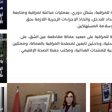
الأربعاء
مح
 للمراقبة، بشكل دوري، بعمليات مباغتة لمراقبة ومتابعة
أف
 للتدخل، واتخاذ الإجراءات الزجرية اللازمة بحق
ال
سلامة المستهلكين.
طة للمراقبة على صعيد عمالة مقاطعة عين الشق، على
ة، وباحثين تابعين لمصلحة المراقبة بالعمالة، وممثلين
ة للمنتجات الغذائية، ومكتب حفظ الصحة الإقليمي .
الإثنين 30
با
ال
مح
الثلاثاء 0