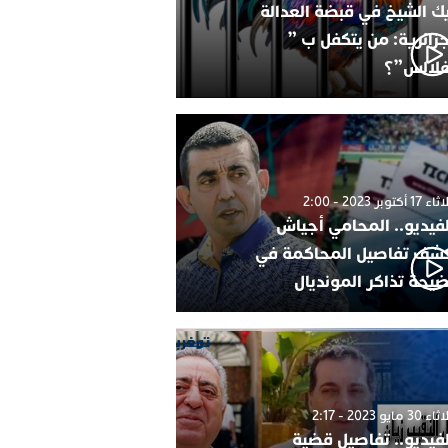
ك الشيخ في قبضة العدالة
جزائرية: من يتكفل ب ”
فلالس”؟
1 أكتوبر 2023 - 2:00
لفيديو.. المحامي أجياش
شف تفاصيل المحاكمة في
يحة تذاكر المونديال
30 مايو 2023 - 2:17
لفيديو.. تفاصيل قضية