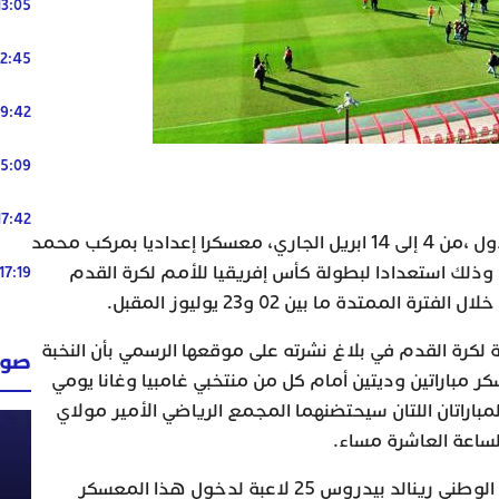
13:05
12:45
19:42
15:09
17:42
يدخل المنتخب الوطني النسوي الأول ،من 4 إلى 14 ابريل الجاري، معسكرا إعداديا بمركب محمد
وذلك استعدادا لبطولة كأس إفريقيا للأمم لكرة القدم
17:19
الممتدة ما بين 02 و23 يوليوز المقبل.
 لكرة القدم في بلاغ نشرته على موقعها الرسمي بأن النخبة
صوت
 مباراتين وديتين أمام كل من منتخبي غامبيا وغانا يومي
هما المباراتان اللتان سيحتضنهما المجمع الرياضي الأمير مولاي
الساعة العاشرة مساء.
وفي هذا الإطار، استدعى الناخب الوطني رينالد بيدروس 25 لاعبة لدخول هذا المعسكر