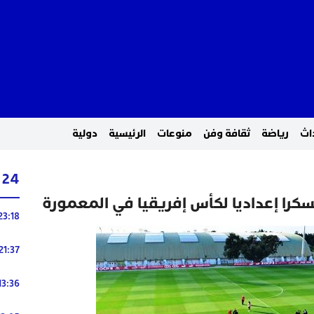
اث
رياضة
ثقافة وفن
منوعات
الرئيسية
دولية
24 ساعة
را إعداديا لكأس إفريقيا في المعمورة
23:18
21:37
13:36