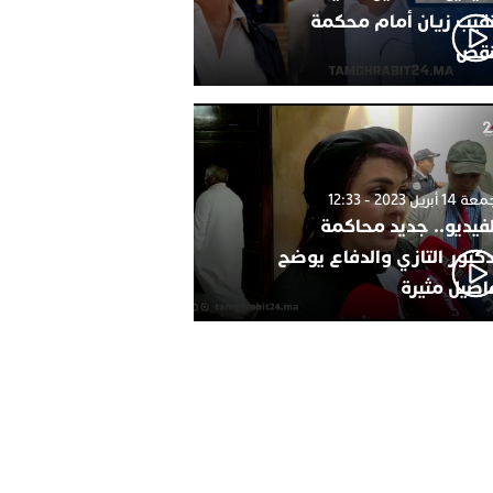
نقيب زيان أمام محكمة
نقض
1 أبريل 2023 - 12:33
لفيديو.. جديد محاكمة
دكتور التازي والدفاع يوضح
اصيل مثيرة