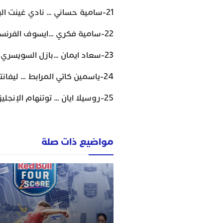
21-سامية حساني … نادي غينت البلجيكي
22-سامية فكري …ايسوف الفرنسي
23-سعاد ايمان …بازل السويسري
24-ياسمين كاتي المرابط … ليفانتي الاسباني
25-روسيلا ايان … توتنهام الإنجليزي .
مواضيع ذات صلة