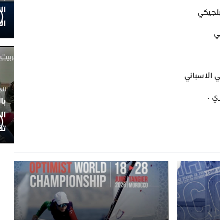
ال
ال
الجمعة 4
با
ال
تف