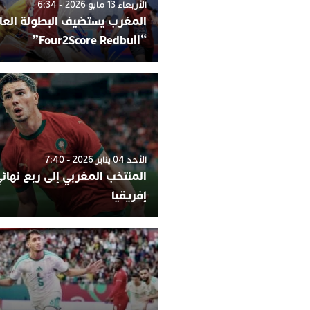
الأربعاء 13 مايو 2026 - 6:34
المغرب يستضيف البطولة العا
“Four2Score Redbull”
الأحد 04 يناير 2026 - 7:40
المنتخب المغربي إلى ربع نها
إفريقيا