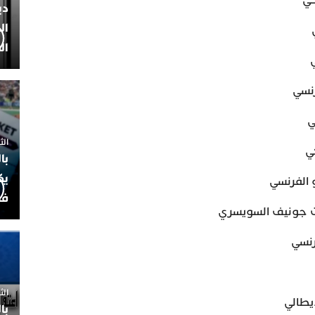
دي
ال
ال
الثلاثاء 7
با
يك
فض
الثلاثاء 
با