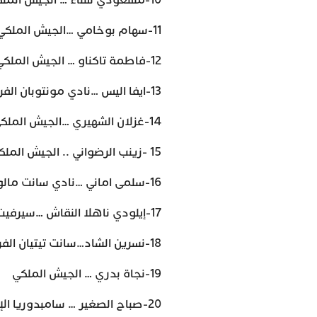
10-مسعودي سناء … الجيش الملكي
11-سهام بوخامي …الجيش الملكي
12-فاطمة تاكناو … الجيش الملكي
13-ايفا اليس …نادي مونتوبان الفرنسي
14-غزلان الشهيري …الجيش الملكي
15 -زينب الرضواني .. الجيش الملكي
16-سلمى اماني …نادي سانت مالو الفرنسي
17-إيلودي ناهلا النقاش …سيرفيت جونيف السويسري
18-نسرين الشاد…سانت تيتيان الفرنسي
19-نجاة بدري … الجيش الملكي
20-صباح الصغير … سامبدوريا الإيطالي