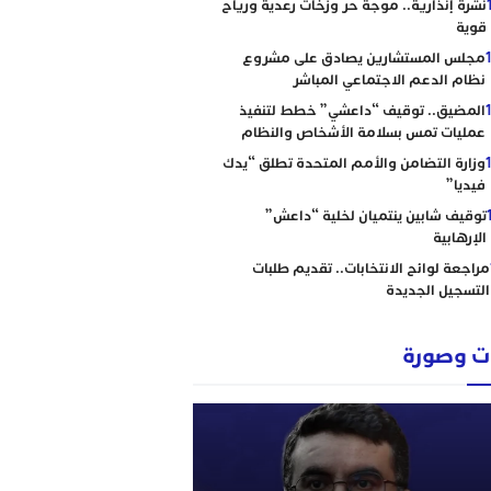
نشرة إنذارية.. موجة حر وزخات رعدية ورياح
قوية
مجلس المستشارين يصادق على مشروع
نظام الدعم الاجتماعي المباشر
المضيق.. توقيف “داعشي” خطط لتنفيذ
عمليات تمس بسلامة الأشخاص والنظام
وزارة التضامن والأمم المتحدة تطلق “يدك
فيديا”
توقيف شابين ينتميان لخلية “داعش”
الإرهابية
مراجعة لوائح الانتخابات.. تقديم طلبات
التسجيل الجديدة
 وصورة