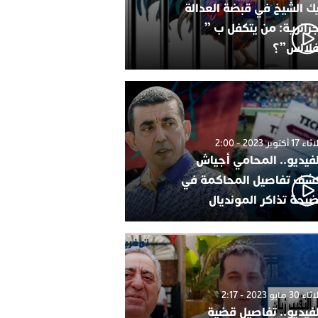
ك الشيخ في قبضة العدالة
جزائرية: من يتكفل ب ”
فلالس”؟
1 أكتوبر 2023 - 2:00
لفيديو.. المحامي أجياش
شف تفاصيل المحاكمة في
يحة تذاكر المونديال
30 مايو 2023 - 2:17
لفيديو.. تفاصيل قضية