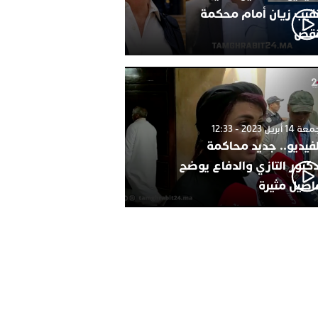
نقيب زيان أمام محكمة
نقض
1 أبريل 2023 - 12:33
لفيديو.. جديد محاكمة
دكتور التازي والدفاع يوضح
اصيل مثيرة