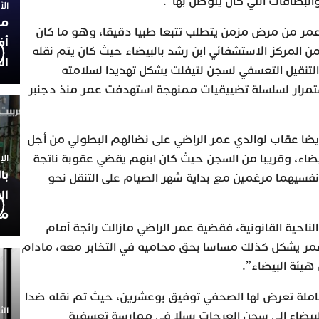
والبطاقات التي كان يتوصل بها”.
الأربعاء
مح
ي عمر من مرض مزمن يتطلب تتبعا طبيا دقيقا، وهو ما كان
أف
ن المركز الاستشفائي ابن رشد بالبيضاء حيث كان يتم نقله
ال
لتنقيل التعسفي لسجن لتيفلت يشكل تهديدا لسلامته
مرار لسلسلة تضييقيات ممنهجة استهدفت عمر منذ دجنبر
أيضا عقاب لوالدي عمر الراضي على نضالهم البطولي من أجل
يضاء، وقريبا من السجن حيث كان ابنهم يقضي عقوبة ناتجة
الإثنين 30
با
سيهما مرغمين مع بداية شهر الصيام على التنقل نحو
ال
مح
الناحية القانونية، فقضية عمر الراضي مازالت رائجة أمام
عمر يشكل كذلك مساسا بحق محاميه في التخابر معه، مادام
يئة البيضاء”.
عاملة تعرض لها الصحفي توفيق بوعشرين، حيث تم نقله ضدا
الثلاثاء 0
لبيضاء الى سجن العرجات بسلا في ممارسة تعسفية