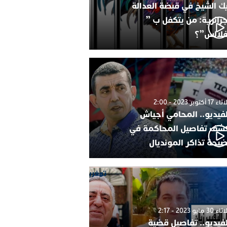
ك الشيخ في قبضة العدالة
جزائرية: من يتكفل ب ”
فلالس”؟
1 أكتوبر 2023 - 2:00
لفيديو.. المحامي أجياش
شف تفاصيل المحاكمة في
يحة تذاكر المونديال
30 مايو 2023 - 2:17
لفيديو.. تفاصيل قضية