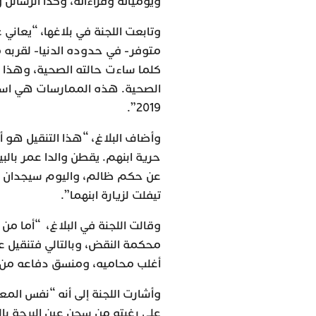
ويومياته وقراءاته، وكذا الرسائل 
وتابعت اللجنة في بلاغها، “يعان
متوفر- في حدوده الدنيا- لقربه م
كلما ساءت حالته الصحية، وهذا ا
الصحية. هذه الممارسات هي است
2019”.
وأضاف البلاغ، “هذا التنقيل هو 
حرية ابنهم. يقطن والدا عمر بالب
عن حكم ظالم، واليوم سيجدان نف
تيفلت لزيارة ابنهما”.
وقالت اللجنة في البلاغ، “أما من 
محكمة النقض، وبالتالي فتنقيل 
أغلب محاميه، ومنسق دفاعه من ه
وأشارت اللجنة إلى أنه “نفس الم
على رغبته من سجن عين البرجة با