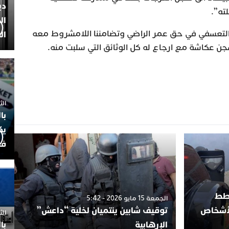
دي
ته”.
ال
يل التعسفي في حق عمر الراضي وتضامننا اللامشروط معه
ال
سجن عكاشة مع ارجاع له كل الوثائق التي سلبت منه.
الثلاثاء 7
با
يك
فض
خطط
الجمعة 15 مايو 2026 - 5:42
لأشخاص
توقيف شابين ينتميان لخلية “داعش”
الثلاثاء 
الإرهابية
با