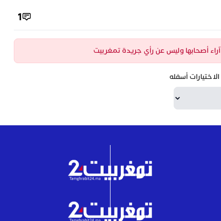
1
ن آراء أصحابها وليس عن رأي جريدة تمغربيت
لاختيارات أسفله