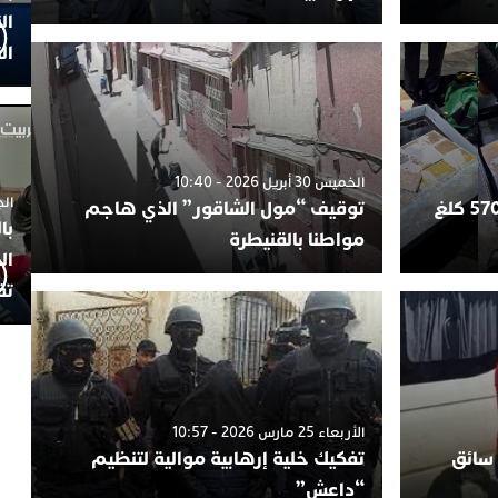
ال
ال
الخميس 30 أبريل 2026 - 10:40
الجمعة 4
طنجة.. إحباط محاولة تهريب 570 كلغ
توقيف “مول الشاقور” الذي هاجم
با
مواطنا بالقنيطرة
ال
تف
الأربعاء 25 مارس 2026 - 10:57
 سائق
تفكيك خلية إرهابية موالية لتنظيم
“داعش”