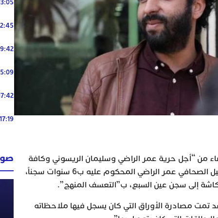
13:05
12:45
19:42
15:09
17:42
17:19
صوت
يضاء من “أجل حرية عمر الراضي وسليمان الريسوني وكافة
معتقلي الرأي وحرية التعبير”، تنقيل الصحافي عمر الراضي المحكوم عليه ب6 سنوات سجناً،
كاشة إلى سجن عين السبع، ب”التعسف المنهج”.
قد تمت مصادرة الأوراق التي كان يسجل فيها ملاحظاته