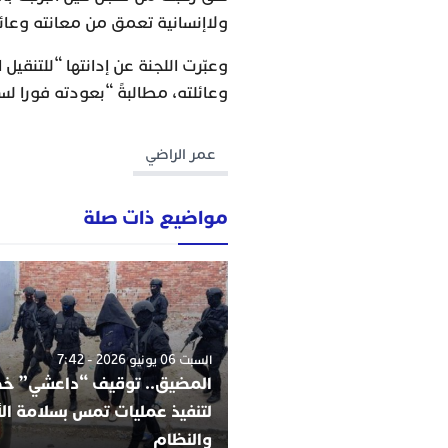
ولاإنسانية تعمق من معانته وعائل
وعبّرت اللجنة عن إدانتها “للتنق
وعائلته، مطالبةً “بعودته فورا ل
عمر الراضي
مواضيع ذات صلة
السبت 06 يونيو 2026 - 7:42
المضيق.. توقيف “داعشي” 
لتنفيذ عمليات تمس بسلامة ا
والنظام