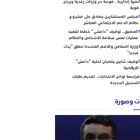
نشرة إنذارية.. موجة حر وزخات رعدية ورياح
قوية
مجلس المستشارين يصادق على مشروع
نظام الدعم الاجتماعي المباشر
المضيق.. توقيف “داعشي” خطط لتنفيذ
عمليات تمس بسلامة الأشخاص والنظام
وزارة التضامن والأمم المتحدة تطلق “يدك
فيديا”
توقيف شابين ينتميان لخلية “داعش”
الإرهابية
مراجعة لوائح الانتخابات.. تقديم طلبات
التسجيل الجديدة
 وصورة