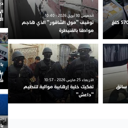
دي
ال
الخميس 30 أبريل 2026 - 10:40
ال
طنجة.. إحباط محاولة تهريب 570 كلغ
توقيف “مول الشاقور” الذي هاجم
مواطنا بالقنيطرة
الثلاثاء 7
با
يك
فض
الأربعاء 25 مارس 2026 - 10:57
 سائق
تفكيك خلية إرهابية موالية لتنظيم
“داعش”
الثلاثاء 
با