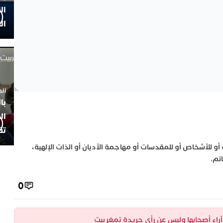
ال
ال
الجمعة 4
با
ال
تف
 أو للأشخاص أو للمقدسات أو مهاجمة الأديان أو الذات الإلهية،
ئم.
0
ن آراء أصحابها وليس عن رأي جريدة تمغربيت