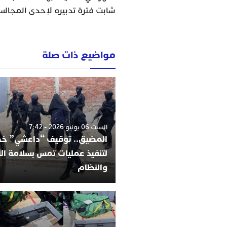
شابت فترة تدبيره لإحدى المجالس
مواضيع ذات صلة
السبت 06 يونيو 2026 - 7:42
المضيق.. توقيف “داعشي” 
لتنفيذ عمليات تمس بسلامة ا
والنظام