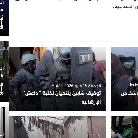
الأربعاء
 الجماعية.
مح
أف
ال
الإثنين 30
با
ال
خطط
الجمعة 15 مايو 2026 - 5:42
مح
لأشخاص
توقيف شابين ينتميان لخلية “داعش”
الإرهابية
الثلاثاء 0