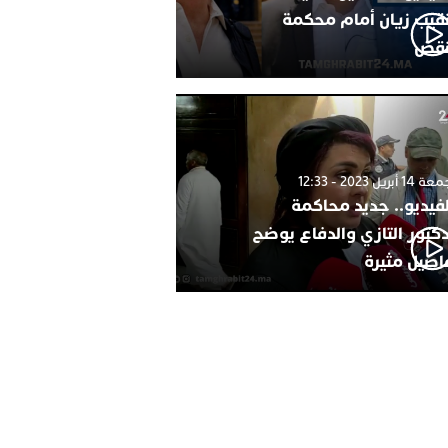
نقيب زيان أمام محكمة
نقض
1 أبريل 2023 - 12:33
لفيديو.. جديد محاكمة
دكتور التازي والدفاع يوضح
اصيل مثيرة