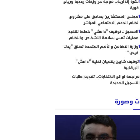
نشرة إنذارية.. موجة حر وزخات رعدية ورياح
قوية
مجلس المستشارين يصادق على مشروع
نظام الدعم الاجتماعي المباشر
المضيق.. توقيف “داعشي” خطط لتنفيذ
عمليات تمس بسلامة الأشخاص والنظام
وزارة التضامن والأمم المتحدة تطلق “يدك
فيديا”
توقيف شابين ينتميان لخلية “داعش”
الإرهابية
مراجعة لوائح الانتخابات.. تقديم طلبات
التسجيل الجديدة
 وصورة