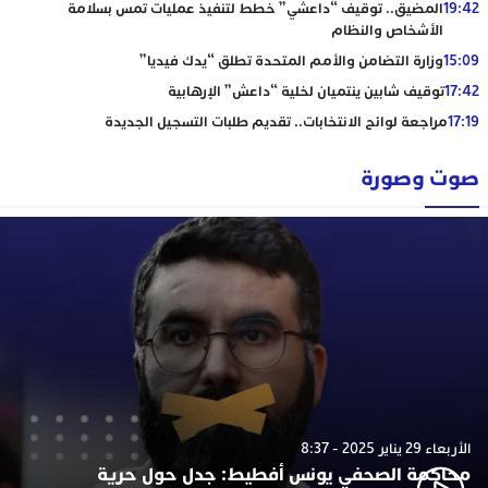
19:42
المضيق.. توقيف “داعشي” خطط لتنفيذ عمليات تمس بسلامة
الأشخاص والنظام
15:09
وزارة التضامن والأمم المتحدة تطلق “يدك فيديا”
17:42
توقيف شابين ينتميان لخلية “داعش” الإرهابية
17:19
مراجعة لوائح الانتخابات.. تقديم طلبات التسجيل الجديدة
صوت وصورة
الأربعاء 29 يناير 2025 - 8:37
محاكمة الصحفي يونس أفطيط: جدل حول حرية