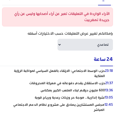
الآراء الواردة في التعليقات تعبر عن آراء أصحابها وليس عن رأي
جريدة تمغربيت
بإمكانكم تغيير عرض التعليقات حسب الاختيارات أسفله
24 ساعة
23:18
حزب الوسط الاجتماعي: الارتقاء بالفعل السياسي لمواكبة الرؤية
الملكية
21:37
حزب الاستقلال يقدم دفوعاته في معركة المحروقات
13:36
600 مليون درهم لبناء الملعب الكبير بمكناس
13:05
نشرة إنذارية.. موجة حر وزخات رعدية ورياح قوية
12:45
مجلس المستشارين يصادق على مشروع نظام الدعم الاجتماعي
المباشر