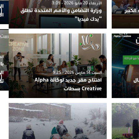
الأربعاء 20 مايو 2026 - 3:09
ال
الكبير
وزارة التضامن والأمم المتحدة تطلق
ال
“يدك فيديا”
الجمعة 4
با
ال
السبت 14 مارس 2026 - 9:25
ال
افتتاح مقر جديد لوكالة Alpha
تف
Creative بسطات