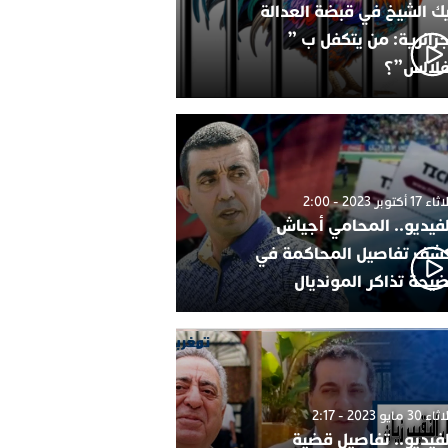
ك الشيخ في قبضة العدالة
جزائرية: من يتكفل ب ”
فلالس”؟
1 أكتوبر 2023 - 2:00
لفيديو.. المحامي أجياش
شف تفاصيل المحاكمة في
يحة تذاكر المونديال
30 مايو 2023 - 2:17
لفيديو.. تفاصيل قضية