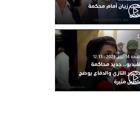
نقيب زيان أمام محكمة
نقض
1 أبريل 2023 - 12:33
لفيديو.. جديد محاكمة
دكتور التازي والدفاع يوضح
اصيل مثيرة