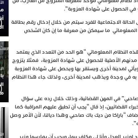
عداد نظام معلوماتي موحد لمعرفة المتزوج من العازب، من
الأربعاء
 في الحصول على شهادة العزوبة”.
مح
أف
 الحالة الاجتماعية للفرد سيتم من خلال إدخال رقم بطاقة
ال
 المعلوماتي ما سيمكن من معرفة ما إن كان الشخص
ه النظام المعلوماتي “هو الحد من التعدد الذي يعتمد
ر مدنهم الأصلية للحصول على شهادة العزوبة، فمثلا يتزوج
أبناء أو أكثر، ويأتي لمدينة أخرى ويستقر بها ويحصل على شهادة العزوبة
الإثنين 30
با
به في وجدة ويذهب لمدينة أخرى، ولذلك جاء هذا النظام
ال
مح
احبي” في المهن القضائية، وذلك خلال رده على سؤال
براء القضائيين، إذ قال “يجب أن تطبق عليهم المراقبة كما
 “باراكا من ديك باك صاحبي وهذا ديالنا، لأن الأمر وصل
”.
الثلاثاء 0
 لوزير العدل وأنا لي مكلف بيها، ويجب أن يمارسها وزير