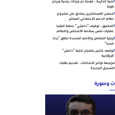
نشرة إنذارية.. موجة حر وزخات رعدية ورياح
قوية
مجلس المستشارين يصادق على مشروع
نظام الدعم الاجتماعي المباشر
المضيق.. توقيف “داعشي” خطط لتنفيذ
عمليات تمس بسلامة الأشخاص والنظام
وزارة التضامن والأمم المتحدة تطلق “يدك
فيديا”
توقيف شابين ينتميان لخلية “داعش”
الإرهابية
مراجعة لوائح الانتخابات.. تقديم طلبات
التسجيل الجديدة
 وصورة