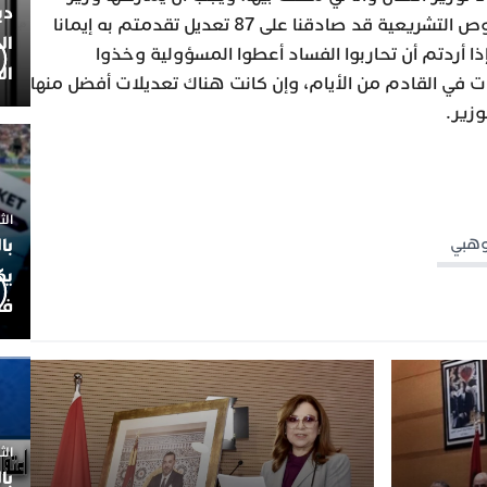
دي
العدل بكل استقلالية، وحتى النصوص التشريعية قد صادقنا على 87 تعديل تقدمتم به إيمانا
ال
ا أردتم أن تحاربوا الفساد أعطوا المسؤولية وخذوا
ال
ي القادم من الأيام، وإن كانت هناك تعديلات أفضل منها
وزير.
الثلاثاء 7
با
هبي
يك
فض
الثلاثاء 
با