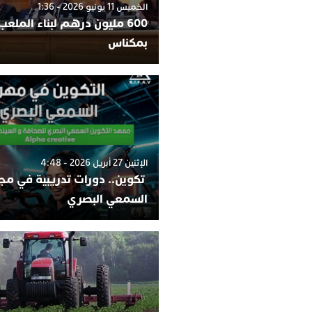
الخميس 11 يونيو 2026 - 1:36
600 مليون درهم لبناء الملعب 
بمكناس
الإثنين 27 أبريل 2026 - 4:48
تكوين.. دورات تدريبية في مج
السمعي البصري