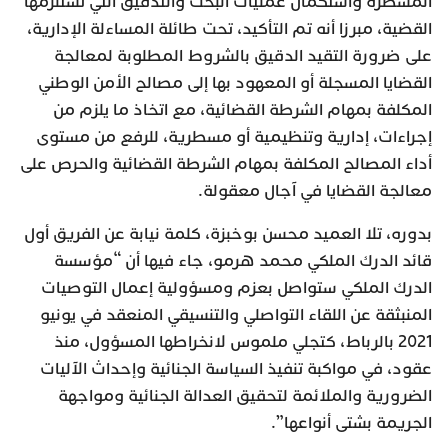
المسطرة واستكمال عمليات البحث والتدقيق التي تستلزمها
القضية، مبرزا أنه تم التأكيد، تحت طائلة المساءلة الإدارية،
على ضرورة التقيد الدقيق بالشروط المطلوبة لمعالجة
القضايا المسجلة أو المعهود بها إلى مصالح الأمن الوطني
المكلفة بمهام الشرطة القضائية، مع اتخاذ ما يلزم من
إجراءات، إدارية وتنظيمية أو مسطرية، للرفع من مستوى
أداء المصالح المكلفة بمهام الشرطة القضائية والحرص على
معالجة القضايا في آجال معقولة.
بدوره، تلا العميد محسن بوخبزة، كلمة نيابة عن الفريق أول
قائد الدرك الملكي محمد هرمو، جاء فيها أن “مؤسسة
الدرك الملكي ستواصل بعزم ومسؤولية إعمال التوصيات
المنبثقة عن اللقاء التواصلي والتنسيقي المنعقد في يونيو
2021 بالرباط، كتجلي ملموس لانخراطها المسؤول، منذ
عقود، في مواكبة تنفيذ السياسة الجنائية وإحداث الآليات
الضرورية والملائمة لتحقيق العدالة الجنائية ومواجهة
الجريمة بشتى أنواعها”.