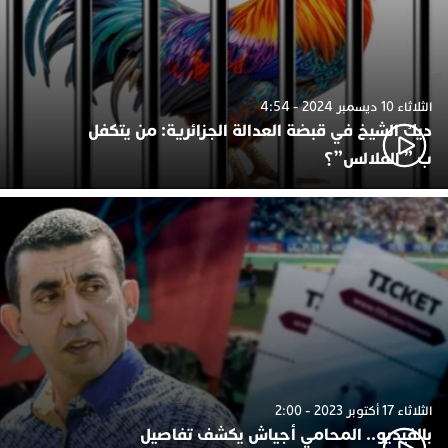
الثلاثاء 10 ديسمبر 2024 - 4:54
ديك الشيخ في قبضة العدالة الجزائرية: من يتكفل
ب ” الفلالس”؟
الثلاثاء 17 أكتوبر 2023 - 2:00
بالفيديو.. المحامي أجياش يكشف تفاصيل