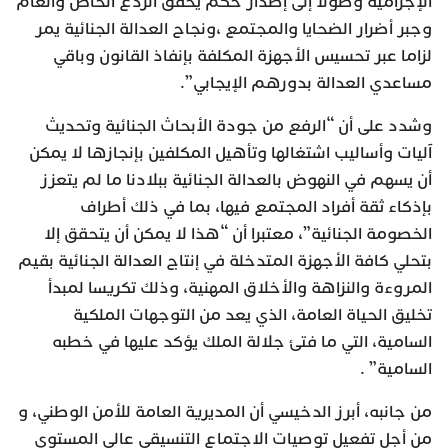
الإجرامية وصولا إلى إصدار حكم يحقق الردع الخاص والعام
وجبر أضرار الضحايا والمجتمع ،ونجاح العدالة الجنائية يمر
لزاما عبر تحسيس الأجهزة المكلفة بإنفاذ القانون وباقي
مساعدي العدالة بدورهم الإيجابي”.
وشدد على أن “الرفع من جودة الأبحاث الجنائية وتحديث
آليات وأساليب اشتغالها وتأهيل المكلفين بإنجازها لا يمكن
أن يسهم في النهوض بالعدالة الجنائية ببلادنا ما لم يتعزز
بإذكاء ثقة أفراد المجتمع فيها، بما في ذلك أطراف
الخصومة الجنائية”، معتبرا أن “هذا لا يمكن أن يتحقق إلا
بتحلي كافة الأجهزة المتدخلة في إنتاج العدالة الجنائية بقيم
المروءة والنزاهة والأخلاق المهنية، وذلك تكريسا لمبدأ
تخليق الحياة العامة، الذي يعد من التوجهات الملكية
السامية، التي ما فتئ جلالة الملك يؤكد عليها في خطبه
السامية” .
من جانبه، أبرز الدخيسي أن المديرية العامة للأمن الوطني، و
من أجل تفعيل توصيات الاجتماع التنسيقي عالي المستوى