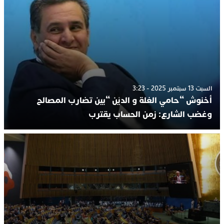
السبت 13 سبتمبر 2025 - 3:23
أخنوش “حامي الغلة و الديْن “بين تضارب المصالح
وغضب الشارع: زمن الحساب يقترب