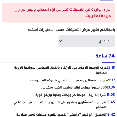
الآراء الواردة في التعليقات تعبر عن آراء أصحابها وليس عن رأي
جريدة تمغربيت
بإمكانكم تغيير عرض التعليقات حسب الاختيارات أسفله
24 ساعة
23:18
حزب الوسط الاجتماعي: الارتقاء بالفعل السياسي لمواكبة الرؤية
الملكية
21:37
حزب الاستقلال يقدم دفوعاته في معركة المحروقات
13:36
600 مليون درهم لبناء الملعب الكبير بمكناس
13:05
نشرة إنذارية.. موجة حر وزخات رعدية ورياح قوية
12:45
مجلس المستشارين يصادق على مشروع نظام الدعم الاجتماعي
المباشر
19:42
المضيق.. توقيف “داعشي” خطط لتنفيذ عمليات تمس بسلامة