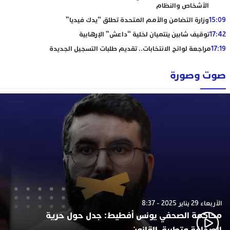
الأشخاص والنظام
15:09
وزارة التضامن والأمم المتحدة تطلق “يدك فيديا”
17:42
توقيف شابين ينتميان لخلية “داعش” الإرهابية
17:19
مراجعة لوائح الانتخابات.. تقديم طلبات التسجيل الجديدة
صوت وصورة
الأربعاء 29 يناير 2025 - 8:37
محاكمة الصحفي يونس أفطيط: جدل حول حرية
الصحافة وتطبيق القانون