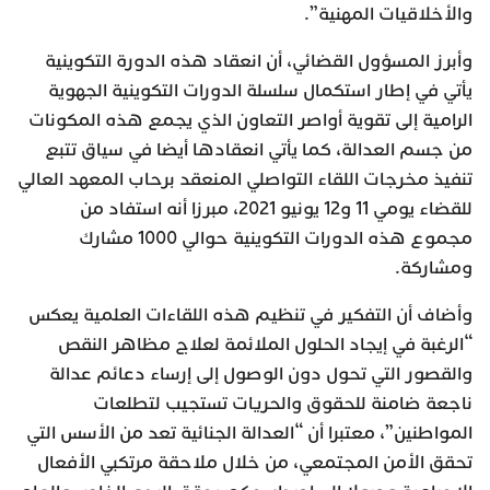
والأخلاقيات المهنية”.
وأبرز المسؤول القضائي، أن انعقاد هذه الدورة التكوينية
يأتي في إطار استكمال سلسلة الدورات التكوينية الجهوية
الرامية إلى تقوية أواصر التعاون الذي يجمع هذه المكونات
من جسم العدالة، كما يأتي انعقادها أيضا في سياق تتبع
تنفيذ مخرجات اللقاء التواصلي المنعقد برحاب المعهد العالي
للقضاء يومي 11 و12 يونيو 2021، مبرزا أنه استفاد من
مجموع هذه الدورات التكوينية حوالي 1000 مشارك
ومشاركة.
وأضاف أن التفكير في تنظيم هذه اللقاءات العلمية يعكس
“الرغبة في إيجاد الحلول الملائمة لعلاج مظاهر النقص
والقصور التي تحول دون الوصول إلى إرساء دعائم عدالة
ناجعة ضامنة للحقوق والحريات تستجيب لتطلعات
المواطنين”، معتبرا أن “العدالة الجنائية تعد من الأسس التي
تحقق الأمن المجتمعي، من خلال ملاحقة مرتكبي الأفعال