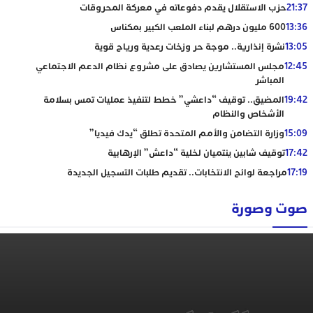
21:37
حزب الاستقلال يقدم دفوعاته في معركة المحروقات
13:36
600 مليون درهم لبناء الملعب الكبير بمكناس
13:05
نشرة إنذارية.. موجة حر وزخات رعدية ورياح قوية
12:45
مجلس المستشارين يصادق على مشروع نظام الدعم الاجتماعي
المباشر
19:42
المضيق.. توقيف “داعشي” خطط لتنفيذ عمليات تمس بسلامة
الأشخاص والنظام
15:09
وزارة التضامن والأمم المتحدة تطلق “يدك فيديا”
17:42
توقيف شابين ينتميان لخلية “داعش” الإرهابية
17:19
مراجعة لوائح الانتخابات.. تقديم طلبات التسجيل الجديدة
صوت وصورة