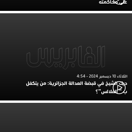
على محاكمته
الثلاثاء 10 ديسمبر 2024 - 4:54
ديك الشيخ في قبضة العدالة الجزائرية: من يتكفل
ب ” الفلالس”؟