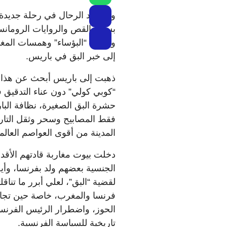
وأنا أشد الرحال في رحلة جديدة
بسحر القص والروايات الرومانسي
ورائعته “البؤساء” وهمسات الم
إلى خبر البق في باريس.
ذهبت إلى باريس أبحث عن هذا ال
“كوبي كولي” دون عناء التدقيق 
حشرة البق الصغيرة، نظافة البا
فقط المصابيح وسحر وثقل التاريخ،
المدينة من أقوى العواصم العالم
دخلت بيوت مغاربة قادتهم الأقد
الجنسية بعضهم ولد بفرنسا، وأي
لقضية “البق”، لعلي أبرر ما تنا
فرنسا والمغرب، خاصة حين تجا
الحوز، واضطرار الرئيس الفرنس
تاريخية للسياسة الفرنسية.