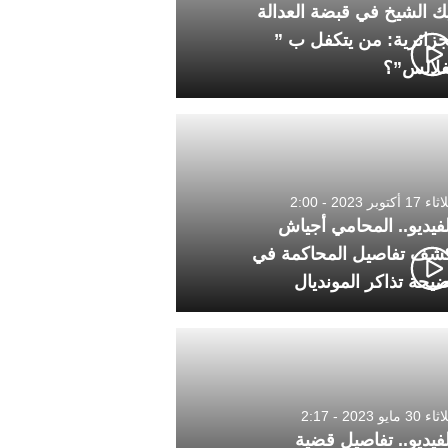
ك الشيخ في قبضة العدالة
جزائرية: من يتكفل ب ”
فلالس”؟
1 أكتوبر 2023 - 2:00
لفيديو.. المحامي أجياش
شف تفاصيل المحاكمة في
يحة تذاكر المونديال
30 مايو 2023 - 2:17
لفيديو.. تفاصيل قضية