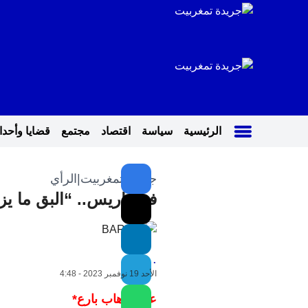
الرئيسية
سياسة
اقتصاد
مجتمع
قضايا وأحد
جريدة تمغربيت
|
الرأي
في باريس.. “البق ما ي
.
الأحد 19 نوفمبر 2023 - 4:48
عبد الوهاب بارع*