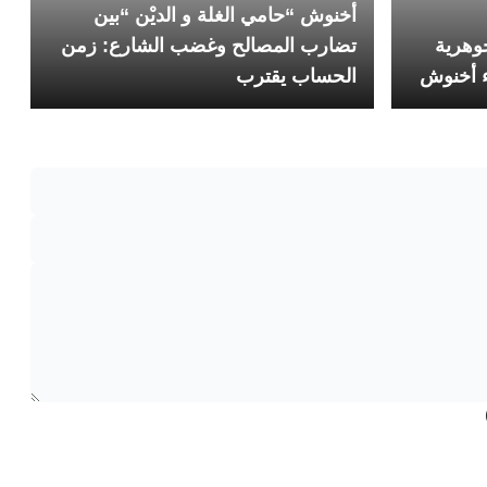
أخنوش “حامي الغلة و الديْن “بين
وهرية
تضارب المصالح وغضب الشارع: زمن
ء أخنوش
الحساب يقترب