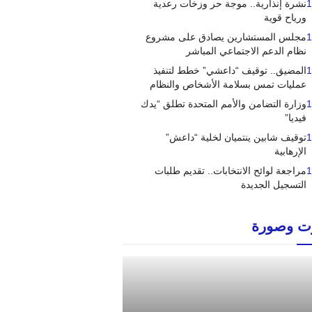
1
نشرة إنذارية.. موجة حر وزخات رعدية
ورياح قوية
1
مجلس المستشارين يصادق على مشروع
نظام الدعم الاجتماعي المباشر
1
المضيق.. توقيف “داعشي” خطط لتنفيذ
عمليات تمس بسلامة الأشخاص والنظام
1
وزارة التضامن والأمم المتحدة تطلق “يدك
فيديا”
1
توقيف شابين ينتميان لخلية “داعش”
الإرهابية
1
مراجعة لوائح الانتخابات.. تقديم طلبات
التسجيل الجديدة
 وصورة