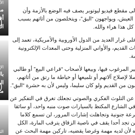
الأربعاء
مح
إلى مقطع فيديو ليوتوبر يصف فيه الوضع بالأزمة وأن
أف
العيش، ويواجهون “البق”، ويتخلصون من أثاثهم بسبب
ال
ل هذا هراء والله.
ى غرار العديد من الدول الأوروبية والأمريكية، تعمد إلى
 القديم، والأواني المنزلية وحتى المعدات الإلكترونية
ة.
الإثنين 0
ير المرغوب فيها، وبيعها لأصحاب “قراعي البيع” أو طالبي
با
 لإصلاح آلاتهم أو تلميعها أو خياطة ما رتق من أثاتهم،
ال
ون من القديم ولو كان سليما، وليس لأن به حشرة “البق”.
مح
اد عن التلوث الفكري والصوتي تجعلك تغرق في التفكير عن
في الشارع المكتظ بالسيارات صوت منبه واحد، أو سائقا
ة جنونية وتجاهلت إشارات المرور، لن تسمع كلاما
 تجد أحدا يقف في ناصية الزقاق يترقب المارة، الكل
 لأن لديه مهمة وغرضا يقضيه، تاركين مهمة البحث عن
الثلاثاء 0