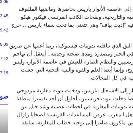
3:05
 إلى عاصمة الأنوار باريس بحاضرها وماضيها الملفوف
2:45
ة والتاريخية، ونفحات الكاتب الفرنسي فيكتور هيكو
غنية “إديت بياف” وهي تتغنى بما تحت سماء باريس… خرج
9:42
5:09
بق الذي تناقلته تدوينات فيسبوكية، ربما أغلبها عن طريق
في الخبر ومصدره ومدى صحته وجديته.. أيعقل أن تهاجم
7:42
ريسيين والنظام الصارم للعيش في عاصمة الأنوار، وليس
 وإنما أيضا العلم والقوة والبنية التحتية التي جعلت
7:19
ية في كل المجالات.
ار إلى الاشتغال بباريس، ودخلت بيوت مغاربة مزدوجي
صوت
ضا دخلت بيوت فرنسيين، أحاول أن أجد تفسيرا منطقيا
قلته تدوينات المغاربة في لحظات عصيبة وشد حبل بين
هل المغرب عرض المساعدات الفرنسية لضحايا زلزال
ي ماكرون صاغرا إلى توجيه خطاب للمغاربة، سابقة