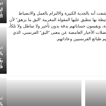
دي
ال
ت أنه بالجدية الكبيرة والالتزام بالعمل والانضباط
ال
ة بها تنطبق عليها المقولة المغربية “البق ما يزهق” لأن
فة، ويقيمون حساباتهم بدقة بدون تأخير ولا تماطل ولا تلكأ،
ضلات الأخبار الغامضة عن معنى “البق” الفرنسي، الذي
هم طبائع الفرنسيين وعاداتهم.
الثلاثاء 7
با
يك
فض
الثلاثاء 
با