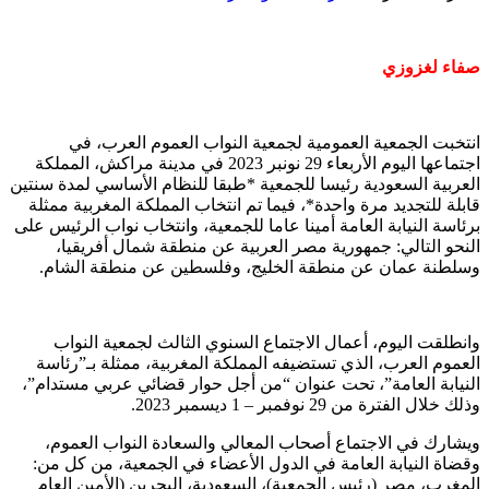
صفاء لغزوزي
انتخبت الجمعية العمومية لجمعية النواب العموم العرب، في
اجتماعها اليوم الأربعاء 29 نونبر 2023 في مدينة مراكش، المملكة
العربية السعودية رئيسا للجمعية *طبقا للنظام الأساسي لمدة سنتين
قابلة للتجديد مرة واحدة*، فيما تم انتخاب المملكة المغربية ممثلة
برئاسة النيابة العامة أمينا عاما للجمعية، وانتخاب نواب الرئيس على
النحو التالي: جمهورية مصر العربية عن منطقة شمال أفريقيا،
وسلطنة عمان عن منطقة الخليج، وفلسطين عن منطقة الشام.
وانطلقت اليوم، أعمال الاجتماع السنوي الثالث لجمعية النواب
العموم العرب، الذي تستضيفه المملكة المغربية، ممثلة بـ”رئاسة
النيابة العامة”، تحت عنوان “من أجل حوار قضائي عربي مستدام”،
وذلك خلال الفترة من 29 نوفمبر – 1 ديسمبر 2023.
ويشارك في الاجتماع أصحاب المعالي والسعادة النواب العموم،
وقضاة النيابة العامة في الدول الأعضاء في الجمعية، من كل من:
المغرب، مصر (رئيس الجمعية)، السعودية، البحرين (الأمين العام