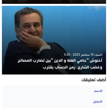
السبت 13 سبتمبر 2025 - 3:23
أخنوش “حامي الغلة و الديْن “بين تضارب المصالح
وغضب الشارع: زمن الحساب يقترب
أضف تعليقك