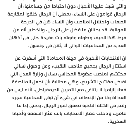
والتي شبت عليها الأجيال دون احتياط من جسامتها، أن
الرجال قوامون على النساء، بمعنى أن الرجال خلقوا لمقارعة
الصعاب واحتلال المناصب وأن النساء هن في الدرجة
الموالية، قد يحتللن ما فضل على الرجال، والخطير أنه من
فرط هذا الحيف وطوله وقوته بات عقيدة حتى في أذهان
العديد من المحاميات اللواتي لا يثقن في جنسهن.
ان الانتخابات الأخيرة في مهنة المحاماة التي أسفرت عن
استئثار الرجال بجميع مناصب النقيب، وعن وصول نسائي
محتشم لمنصب عضوية المجالس يساءل وزارة العدل التي
تقبض مفاتيح التشريع، وهي مطالبة بأن تجعل المناصفة
فعلا إلزاميا لا يتنافى مع التمرين الديمقراطي، لأنه ليس من
العدالة ولا من الإنصاف في شيء أن تبقى المحامية مجرد
رقم في الكتلة الناخبة تصفق لفوز الرجال، وحتى إذا ما
غامرت ودخلت غمار الانتخابات باتت مثار الشفقة وأحيانا
السخرية.