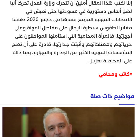
إننا نكتب هذا المقال آملين أن تتحرك وزارة العدل تحركا آنيا
لضخ أنفاس دستورية في مسودتها حتى نعيش في
الانتخابات المهنية المزمع عقدها في دجنبر 2026 طقسا
مغايرا لطقوس سيطرة الرجال على مفاصل المهنة وعلى
أجهزتها، فالمرأة المحامية التي استأمنها المواطنون على
حرياتهم وممتلكاتهم وأثبتت جدارتها، قادرة على أن تمنح
المؤسسات المهنية الكثير من الجدارة والمهارة، وما ذلك
على المحامية بعزيز .
*كاتب ومحامي
مواضيع ذات صلة