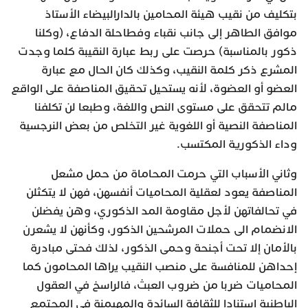
بتكليف من نقيب هيئة المحامين بالدارالبيضاء الأستاذ
موافق الطاهر إلى جانب نقباء وفطاحلة الدفاع، (وكلنا
ذكور بالمناسبة) حرصت على ربط عبارة النقيبة كلما وجدت
المشرع ذكر كلمة النقيب، وكذلك كان الحال مع عبارة
العضو أو العضوة، لأنه يستحيل تحقيق المناصفة على الواقع
مالم تتحقق على مستوى النص واللغة، وطبعا لن تكلفنا
المناصفة النصية أو اللغوية غير التخلص من بعض النرجسية
وداء الذكورية المكتسب.
وثاني الأسباب التي حرمت المحاماة من حمل مشعل
المناصفة يعود لعقلية المحاميات أنفسهن، فهن لا يتكثلن
في تحالفاتهن لأجل مقاومة المد الذكوري، وهن يفضلن
الانضمام الى حملات المرشحين الذكور، وكأنهن لا يشعرن
بالأمان إلا تحت أجنحة وحمى الذكور، لذلك فحتى مبادرة
إحداهن للمنافسة على منصب النقيب يراها المحامون كما
المحاميات ضربا من ضروب العبث، فالراسخ في العقول
الباطنية استنادا للثقافة السائدة والمهيمنة في المجتمع