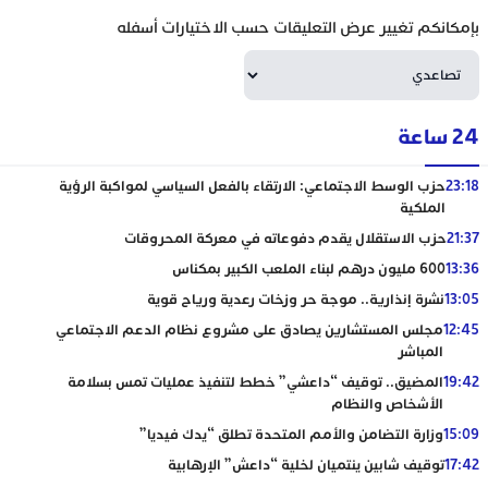
بإمكانكم تغيير عرض التعليقات حسب الاختيارات أسفله
24 ساعة
23:18
حزب الوسط الاجتماعي: الارتقاء بالفعل السياسي لمواكبة الرؤية
الملكية
21:37
حزب الاستقلال يقدم دفوعاته في معركة المحروقات
13:36
600 مليون درهم لبناء الملعب الكبير بمكناس
13:05
نشرة إنذارية.. موجة حر وزخات رعدية ورياح قوية
12:45
مجلس المستشارين يصادق على مشروع نظام الدعم الاجتماعي
المباشر
19:42
المضيق.. توقيف “داعشي” خطط لتنفيذ عمليات تمس بسلامة
الأشخاص والنظام
15:09
وزارة التضامن والأمم المتحدة تطلق “يدك فيديا”
17:42
توقيف شابين ينتميان لخلية “داعش” الإرهابية