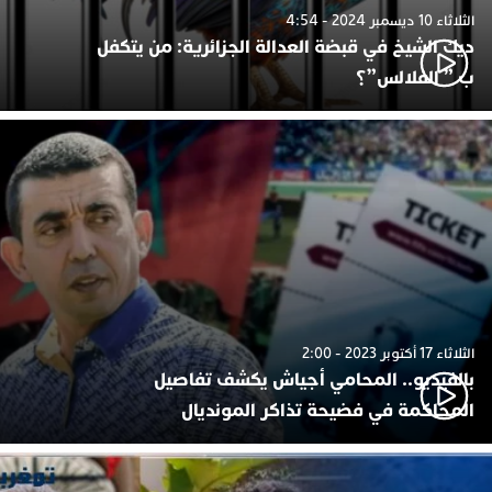
الثلاثاء 10 ديسمبر 2024 - 4:54
ديك الشيخ في قبضة العدالة الجزائرية: من يتكفل
ب ” الفلالس”؟
الثلاثاء 17 أكتوبر 2023 - 2:00
بالفيديو.. المحامي أجياش يكشف تفاصيل
المحاكمة في فضيحة تذاكر المونديال