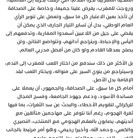
وروجت للمغرب، يفرض علينا جميعا، وخاصة على الصحافة
أن تأخذ بعين الاعتبار كل ما سبق، وتعمل على تنوير الرأي
العام الوطني، بدل أن تساير التيار الجارف الذي يمكن أن
يقضي على جيل من اللاعبين أسعدوا المغاربة، وتدفعهم إلى
اليأس والإحباط، ويتراجع أدائهم، وتتواضع النتائج، ولن
يصلح بعدها القادم ولو كان من أفضل مدربي العالم.
بل الأكثر من ذلك سندفع من اختار اللعب للمغرب إلى الندم،
وسيتراجع من ينوي السير على منواله، ويختار اللعب لبلد
الإقامة بدل الأصل.
أمام كل ما سبق، على الصحافة، والجمهور، أن يعملا على
مساندة الأسود، ودعم جهود الجامعة، وفسح المجال
للركراكي لتقويم الأخطاء، والبحث عن سد الثغرات، بما فيها
ثغرة الهجوم، رغم أننا نتوفر على مهاجمين متألقين مع
أنديتهم، يصابون بالعقم الهجومي مع المنتخب، النصيري
والكعبي، وحمد الله، وأخيرا رحيمي، وهو أمر مرتبط بالجانب
النفسي، الذي يجب معالجته، بدل التهجم عليهم.