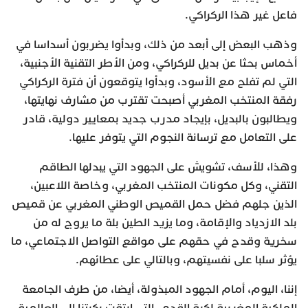
فاعل غير هذا الركراكي.
وذهب البعض إلى أبعد من ذلك، وبدأوا يضربون أسداسا في
أخماس بحثا عن بديل للركراكي، ومن الأطر التقنية الأجنبية،
التي لم تفلح مع الأسود، وبدأوا يتوقعون أن فترة الركراكي
رفقة المنتخب المغربي أصبحت تقترب من مشارف نهايتها،
ويطالبون بالبديل، بإيجاد مدرب جديد بمعايير دولية، قادر
على التعامل مع ترسانة النجوم التي يتوفر عليها.
وهذا، للأسف، تشويش على الجهود التي يبدلها الطاقم
التقني، وكل مكونات المنتخب المغربي، وخاصة اللاعبين،
الذين جلهم فضل حمل القميص الوطني المغربي عن قميص
بلد الازدياد والإقامة، وما يزيد الطين بلة ما يروج له من
سخرية وقدح في حقهم على مواقع التواصل الاجتماعي، ما
يؤثر سلبا على نفسيتهم، وبالتالي على عطائهم.
إننا، اليوم، أمام الجهود المبذولة، أيضا، من طرف الجامعة
الملكية المغربية لكرة القدم، التي ارتقت بكرتنا إلى العالمية،