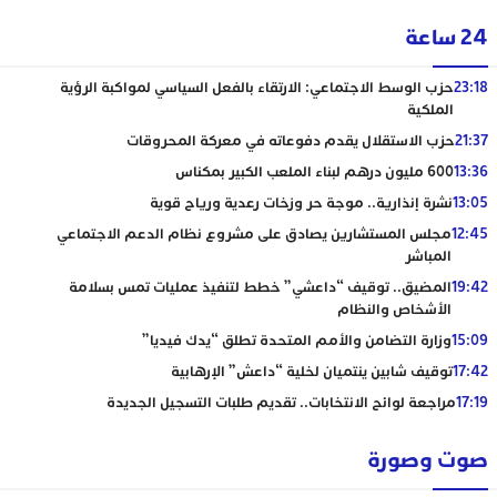
24 ساعة
23:18
حزب الوسط الاجتماعي: الارتقاء بالفعل السياسي لمواكبة الرؤية
الملكية
21:37
حزب الاستقلال يقدم دفوعاته في معركة المحروقات
13:36
600 مليون درهم لبناء الملعب الكبير بمكناس
13:05
نشرة إنذارية.. موجة حر وزخات رعدية ورياح قوية
12:45
مجلس المستشارين يصادق على مشروع نظام الدعم الاجتماعي
المباشر
19:42
المضيق.. توقيف “داعشي” خطط لتنفيذ عمليات تمس بسلامة
الأشخاص والنظام
15:09
وزارة التضامن والأمم المتحدة تطلق “يدك فيديا”
17:42
توقيف شابين ينتميان لخلية “داعش” الإرهابية
17:19
مراجعة لوائح الانتخابات.. تقديم طلبات التسجيل الجديدة
صوت وصورة