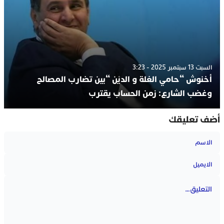
السبت 13 سبتمبر 2025 - 3:23
أخنوش “حامي الغلة و الديْن “بين تضارب المصالح
وغضب الشارع: زمن الحساب يقترب
أضف تعليقك