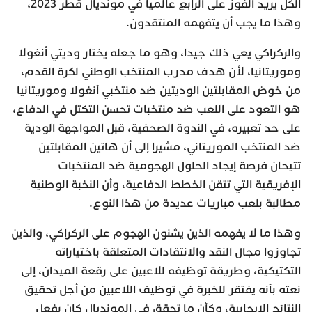
الكل يريد الفوز على الرابع عالميا في مونديال قطر 2023،
وهذا ما يجب أن يتفهمه المنتقدون.
والركراكي يعي ذلك جيدا، وهو ما جعله يختار وديتي أنغولا
وموريتانيا، لأن هدف مدرب المنتخب الوطني لكرة القدم،
من خوض المقابلتين الوديتين ضد منتخبي أنغولا وموريتانيا
هو التعود على اللعب ضد منتخبات تحسن التكتل في الدفاع،
على حد تعبيره، في الندوة الصحفية، قبل المواجهة الودية
ضد المنتخب الموريتاني، مشيرا إلى أن هاتين المقابلتين
تتيحان فرصة إيجاد الحلول الهجومية ضد المنتخبات
الإفريقية التي تتقن الخطط الدفاعية، وأن النخبة الوطنية
مطالبة بلعب مباريات عديدة من هذا النوع.
وهذا ما لا يفهمه الذين يشنون الهجوم على الركراكي، والذين
تجاوزوا مجال النقد والانتقادات المتعلقة باختياراته
التكتيكية، وطريقة توظيفه للاعبين على رقعة الميدان، إلى
نعته بأنه يفتقر للخبرة في توظيف اللاعبين من أجل تحقيق
النتائج الإيجابية، وكأن ما تحقق في المونديال كان بفعل