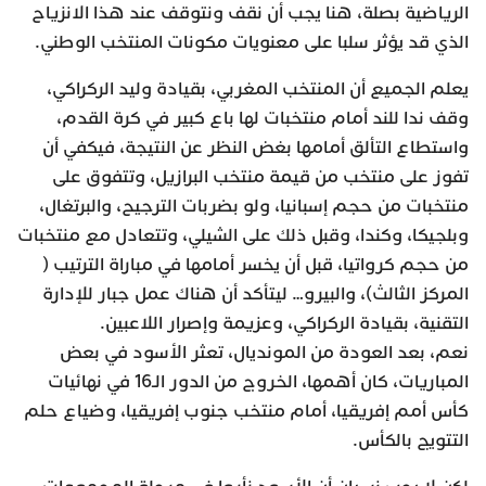
الرياضية بصلة، هنا يجب أن نقف ونتوقف عند هذا الانزياح
الذي قد يؤثر سلبا على معنويات مكونات المنتخب الوطني.
يعلم الجميع أن المنتخب المغربي، بقيادة وليد الركراكي،
وقف ندا للند أمام منتخبات لها باع كبير في كرة القدم،
واستطاع التألق أمامها بغض النظر عن النتيجة، فيكفي أن
تفوز على منتخب من قيمة منتخب البرازيل، وتتفوق على
منتخبات من حجم إسبانيا، ولو بضربات الترجيح، والبرتغال،
وبلجيكا، وكندا، وقبل ذلك على الشيلي، وتتعادل مع منتخبات
من حجم كرواتيا، قبل أن يخسر أمامها في مباراة الترتيب (
المركز الثالث)، والبيرو… ليتأكد أن هناك عمل جبار للإدارة
التقنية، بقيادة الركراكي، وعزيمة وإصرار اللاعبين.
نعم، بعد العودة من المونديال، تعثر الأسود في بعض
المباريات، كان أهمها، الخروج من الدور الـ16 في نهائيات
كأس أمم إفريقيا، أمام منتخب جنوب إفريقيا، وضياع حلم
التتويج بالكأس.