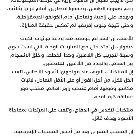
لكن لا يجب نسيان أن الأسود زأروا في مرحلة المجموعات،
رغم صعوبة الطقس، وحققوا انتصارين، أمام تنزانيا بثلاثية،
وبهدف على زامبيا، وتعاطل أمام الكونغو الديمقراطية،
وحتى نتيجة جنوب إفريقيا لم تعكس حقيقة المباراة.
للأسف، أن النقد لم يتوقف، منذ ودعنا نهائيات الكوت
ديفوار، بل امتد حتى مع المباريات الودية، التي ليست سوى
وسيلة لتجريب كل اللاعبين، وكذا الخطط، وخلق الانسجام
بين القدمى والجدد من اللاعبين الملتحقين.
إن المنتخبات، اليوم، عند مواجهتها لأسود الأطلس، تلعب
الكل للكل، من أجل الفوز أو على الأقل التعادل، لإثبات
مكانتها وقوتها، أمام منتخب رابع العالم، منتخب قهر
عمالقة كرة القدم.
منتخبات تتكدس في الدفاع، وتلعب على المرتدات لمفاجأة
الأسود بهدف قاتل.
إن المنتخب المغربي يعد من أحسن المنتخبات الإفريقية،