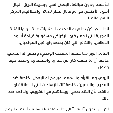
للأسف، ودون مبالغة، البعض نسي وبسرعة البرق، إنجاز
أسود الأطلس في مونديال قطر 2023، واحتلالهم المركز
الرابع عالميا.
إنجاز لم يكن يحلم به الجميع، لاعتبارات عدة، أولها الفترة
الوجيزة التي تحمل فيها الركراكي مسؤولية قيادة أسود
الأطلس، والنتائج التي كان يحصدونها قبل المونديال.
العالم انبهر بما حققه المنتخب الوطني، وصفق له الجميع،
خاصة أن ما حققه كان عن جدارة واستحقاق، ونتيجة جهد
وعمل.
اليوم، وما نقرأه ونسمعه، ويروج له البعض، خاصة ضد
المدرب واللاعبين، خاصة تلك الإساءات التي لا علاقة لها
بالنقد، لأن النقد صحي، ويساهم في التقويم، ولا أحد ضد
ذلك.
لكن أن يتحول “النقد” إلى جلد، وأحيانا بأساليب لا تمت للروح