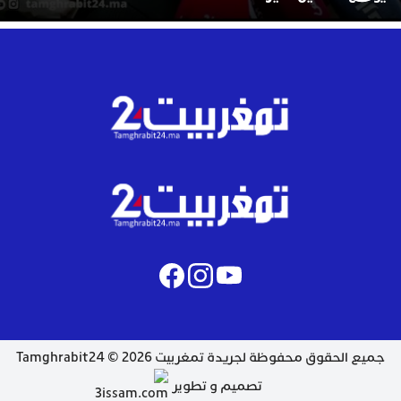
جميع الحقوق محفوظة لجريدة تمغربيت 2026 © Tamghrabit24
تصميم و تطوير