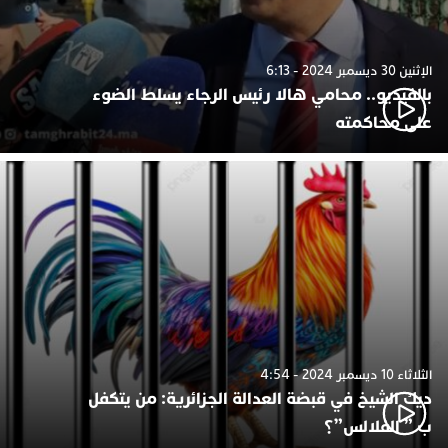
الإثنين 30 ديسمبر 2024 - 6:13
بالفيديو.. محامي هالا رئيس الرجاء يسلط الضوء
على محاكمته
الثلاثاء 10 ديسمبر 2024 - 4:54
ديك الشيخ في قبضة العدالة الجزائرية: من يتكفل
ب ” الفلالس”؟